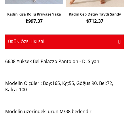
Kadın Kısa Kollu Kruvaze Yaka
Kadın Cep Detay Taytlı Sandy
Eteği Volanlı Krep Elbise
Etek
₺997,37
₺712,37
ÜRÜN ÖZELLIKLERI
6638 Yüksek Bel Palazzo Pantolon - D. Siyah
Modelin Ölçüleri: Boy:165, Kg:55, Göğüs:90, Bel:72,
Kalça: 100
Modelin üzerindeki ürün M/38 bedendir