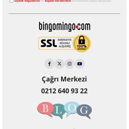
Üyelik koşullarını
ve
kişisel verilerimin
korunmasını kabul ediyorum.
Çağrı Merkezi
0212 640 93 22