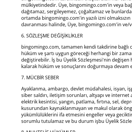
mülkiyetindedir. Üye, bingomingo.com'in veya bağlı 
dağıtamaz, sergileyemez, çoğaltamaz ve bunlardan
ortamda bingomingo.com'in yazılı izni olmaksızın k
davranması halinde, Üye, bingomingo.com'in ve/ve
6. SÖZLEŞME DEĞİŞİKLİKLER
bingomingo.com, tamamen kendi takdirine bağlı olmak
hüküm ve şartı uygun göreceği herhangi bir zaman
değiştirebilir. İş bu Üyelik Sözleşmesi'nin değişen
kalarak hüküm ve sonuçlarını doğurmaya devam e
7. MÜCBİR SEBER
Ayaklanma, ambargo, devlet müdahalesi, isyan, işgal
siber saldırı, iletişim sorunları, altyapı ve interne
elektrik kesintisi, yangın, patlama, fırtına, sel, 
kusurundan kaynaklanmayan ve makul olarak öngö
yükümlülüklerini ifa etmesini engeller veya geci
sorumlu tutulamaz ve bu durum işbu Üyelik Sözleşm