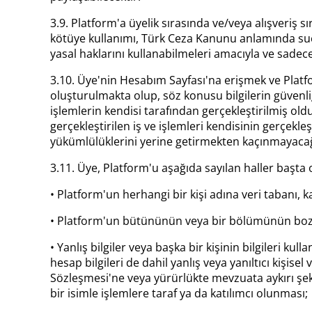
3.9. Platform'a üyelik sırasında ve/veya alışveriş sı
kötüye kullanımı, Türk Ceza Kanunu anlamında suç o
yasal haklarını kullanabilmeleri amacıyla ve sadece
3.10. Üye'nin Hesabım Sayfası'na erişmek ve Platfor
oluşturulmakta olup, söz konusu bilgilerin güvenliğ
işlemlerin kendisi tarafından gerçekleştirilmiş 
gerçekleştirilen iş ve işlemleri kendisinin gerçekle
yükümlülüklerini yerine getirmekten kaçınmayacağ
3.11. Üye, Platform'u aşağıda sayılan haller başta
• Platform'un herhangi bir kişi adına veri tabanı,
• Platform'un bütününün veya bir bölümünün bozm
• Yanlış bilgiler veya başka bir kişinin bilgileri ku
hesap bilgileri de dahil yanlış veya yanıltıcı kişis
Sözleşmesi'ne veya yürürlükte mevzuata aykırı şekil
bir isimle işlemlere taraf ya da katılımcı olunması;