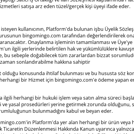
 hizmetleri satışa arz eden tüzel/gerçek kişi üyeyi ifade eder.
isteyen kullanıcının, Platform'da bulunan işbu Üyelik Sözleş
aşvurusunun bingomingo.com tarafından değerlendirilerek o
ı aranacaktır. Onaylanma işleminin tamamlanması ve Üye'ye bi
'un ilgili yerlerinde belirtilen hak ve yükümlülüklere kavu
e, bu sebeple doğabilecek tüm zararlardan bizzat sorumlud
r zaman sonlandırabilme hakkına sahiptir
 ait olduğu konusunda ihtilaf bulunması ve bu hususta söz k
rak herhangi bir Hizmet için bingomingo.com'e ödeme yapan e
a ilgili herhangi bir hukuki işlem veya satın alma süreci baş
i ve yasal prosedürleri yerine getirmek zorunda olduğunu, s
sorumluluğunun bulunmadığını kabul ve beyan eder.
ingomingo.com'in Platform'da yer alan herhangi bir ürün vey
Ticaretin Düzenlenmesi Hakkında Kanun uyarınca yalnızca "ar