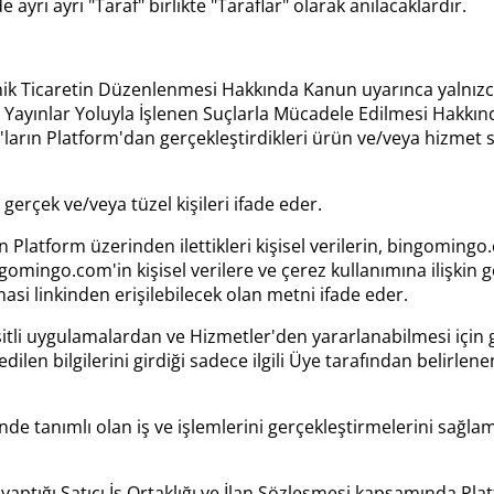
rı ayrı "Taraf" birlikte "Taraflar" olarak anılacaklardır.
ik Ticaretin Düzenlenmesi Hakkında Kanun uyarınca yalnızca "
yınlar Yoluyla İşlenen Suçlarla Mücadele Edilmesi Hakkında K
'ların Platform'dan gerçekleştirdikleri ürün ve/veya hizmet sat
gerçek ve/veya tüzel kişileri ifade eder.
r'in Platform üzerinden ilettikleri kişisel verilerin, bingomi
omingo.com'in kişisel verilere ve çerez kullanımına ilişkin ge
i linkinden erişilebilecek olan metni ifade eder.
tli uygulamalardan ve Hizmetler'den yararlanabilmesi için gere
len bilgilerini girdiği sadece ilgili Üye tarafından belirlenen 
sinde tanımlı olan iş ve işlemlerini gerçekleştirmelerini sa
 yaptığı Satıcı İş Ortaklığı ve İlan Sözleşmesi kapsamında P