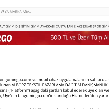
ALT GİYİM
DIŞ GİYİM
GİYİM
AYAKKABI
ÇANTA
TAKI & AKSESUAR
SPOR GİYİ
w.bingomingo.com/ ve mobil cihaz uygulamalarının sahibi 
lunan ALBORZ TEKSTİL PAZARLAMA DAĞITIM DANIŞMANLIK SAN.
 ("Platform") aşağıdaki şartları kabul ederek üye olan webs
a, Üye'nin bingomingo.com'in sunduğu Hizmetler'den yararlan