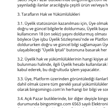
yayınladığı ilanlar aracılığıyla çeşitli ürün ve/veya
3. Tarafların Hak ve Yükümlülükleri
3.1. Üyelik statüsünün kazanılması için, Üye olmak 
doğru ve güncel bilgilerle doldurması, Üyelik b
kullanıcının 18 (on sekiz) yaşını doldurmuş olmas
böylece Üye işbu Üyelik Sözleşmesi'nde ve Platform
doldururken doğru ve güncel bilgi sağlamayan Üy
ulaşabileceği "Üyelik İptali" butonuna basarak he
3.2. Üyelik hak ve yükümlülüklerinin hangi kişiye
bulunması halinde, ilgili Üyelik hesabı kullanıla
kabul ederek, bu doğrultuda işlem yapacaktır.
3.3. Üye, Platform üzerinden görüntülediği ilanlarl
dahil olmak üzere tüm gerekli yasal yükümlülükler
olarak bingomingo.com'in herhangi bir bilgi ve 
3.4. Açık Pazar butiklerinde, bir diğer deyişle b
durumunda bingomingo.com 6563 sayılı Elektronik 