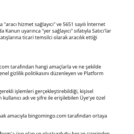
aracı hizmet sağlayıcı" ve 5651 sayılı İnternet
anun uyarınca "yer sağlayıcı" sıfatıyla Satıcı'lar
ışlarına ticari temsilci olarak aracılık ettiği
ngo.com tarafından hangi amaçlarla ve ne şekilde
nel gizlilik politikasını düzenleyen ve Platform
kli işlemleri gerçekleştirebildiği, kişisel
kullanıcı adı ve şifre ile erişilebilen Üye'ye özel
ğlamak amacıyla bingomingo.com tarafından ortaya
latform'a üye olan ve oluşturduğu hesap üzerinden