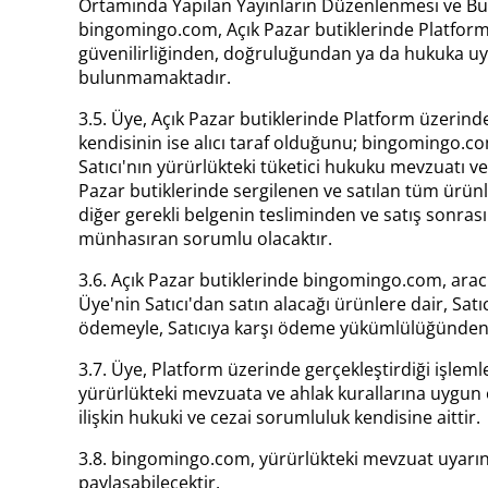
Ortamında Yapılan Yayınların Düzenlenmesi ve Bu 
bingomingo.com, Açık Pazar butiklerinde Platform'd
güvenilirliğinden, doğruluğundan ya da hukuka uy
bulunmamaktadır.
3.5. Üye, Açık Pazar butiklerinde Platform üzerinde
kendisinin ise alıcı taraf olduğunu; bingomingo.com
Satıcı'nın yürürlükteki tüketici hukuku mevzuatı
Pazar butiklerinde sergilenen ve satılan tüm ürün
diğer gerekli belgenin tesliminden ve satış sonras
münhasıran sorumlu olacaktır.
3.6. Açık Pazar butiklerinde bingomingo.com, aracı
Üye'nin Satıcı'dan satın alacağı ürünlere dair, Sa
ödemeyle, Satıcıya karşı ödeme yükümlülüğünden 
3.7. Üye, Platform üzerinde gerçekleştirdiği işlem
yürürlükteki mevzuata ve ahlak kurallarına uygun o
ilişkin hukuki ve cezai sorumluluk kendisine aittir.
3.8. bingomingo.com, yürürlükteki mevzuat uyarınc
paylaşabilecektir.