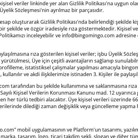
sel veriler linkinde yer alan Gizlilik Politikası'na uygun o
bu Üyelik Sözleşmesi'nin ayrılmaz bir parçasıdır.
ap oluşturarak Gizlilik Politikası'nda belirlendiği şekilde ki
ir şekilde ve özgür iradesiyle rıza göstermektedir. Kişisel ver
k Politikamızı inceleyebilir ve
info@bingomingo.com
adresine 
aşılmasına rıza gösterilen kişisel veriler; işbu Üyelik Sözleş
yürütülmesi, Üye için çeşitli avantajların sağlanıp sunulabil
profilleme, istatistiksel çalışmalar yapılması amacıyla bingom
kullanılır ve akdi ilişkilerimize istinaden 3. Kişiler ile paylaşıl
go.com tarafından bu şekilde kullanımına ve saklanmasına rıza
ayılı Kişisel Verilerin Korunması Kanunu mad. 12 uyarınca gü
en her türlü tedbiri alacaktır. Üye kişisel verileri üzerinde 
erilerinde dilediği zaman değişiklik veya güncelleme yapma h
om" mobil uygulamasının ve Platform'un tasarımı, yazılımı, 
ka, tasarım, logo, ticari takdim şekli, slogan ve diğer tüm i