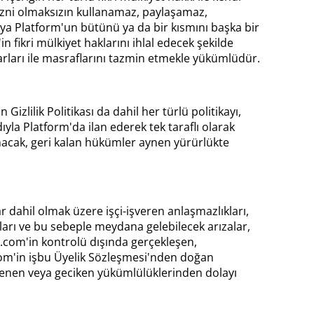
ı izni olmaksızın kullanamaz, paylaşamaz,
a Platform'un bütünü ya da bir kısmını başka bir
fikri mülkiyet haklarını ihlal edecek şekilde
ları ile masraflarını tazmin etmekle yükümlüdür.
lilik Politikası da dahil her türlü politikayı,
a Platform'da ilan ederek tek taraflı olarak
zanacak, geri kalan hükümler aynen yürürlükte
r dahil olmak üzere işçi-işveren anlaşmazlıkları,
şmaları ve bu sebeple meydana gelebilecek arızalar,
go.com'in kontrolü dışında gerçekleşen,
m'in işbu Üyelik Sözleşmesi'nden doğan
lenen veya geciken yükümlülüklerinden dolayı