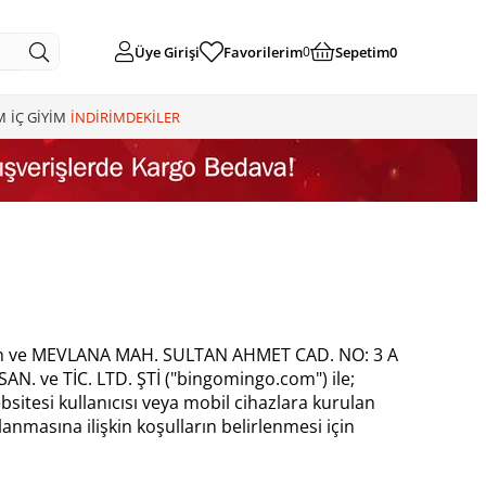
Üye Girişi
Favorilerim
Sepetim
0
0
M
İÇ GİYİM
İNDİRİMDEKİLER
olan ve MEVLANA MAH. SULTAN AHMET CAD. NO: 3 A
 ve TİC. LTD. ŞTİ ("bingomingo.com") ile;
itesi kullanıcısı veya mobil cihazlara kurulan
masına ilişkin koşulların belirlenmesi için