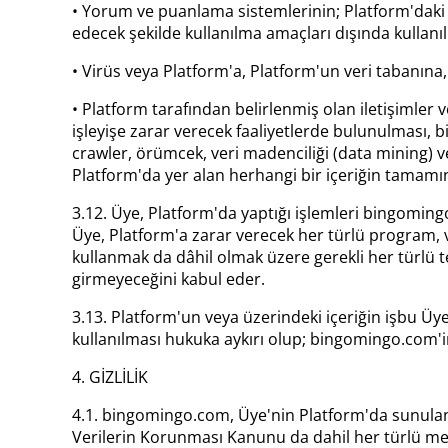
• Yorum ve puanlama sistemlerinin; Platform'daki 
edecek şekilde kullanılma amaçları dışında kullanı
• Virüs veya Platform'a, Platform'un veri tabanına,
• Platform tarafından belirlenmiş olan iletişimle
işleyişe zarar verecek faaliyetlerde bulunulması,
crawler, örümcek, veri madenciliği (data mining) ve
Platform'da yer alan herhangi bir içeriğin tamamın
3.12. Üye, Platform'da yaptığı işlemleri bingomin
Üye, Platform'a zarar verecek her türlü program, vir
kullanmak da dâhil olmak üzere gerekli her türlü t
girmeyeceğini kabul eder.
3.13. Platform'un veya üzerindeki içeriğin işbu Üy
kullanılması hukuka aykırı olup; bingomingo.com'in i
4. GİZLİLİK
4.1. bingomingo.com, Üye'nin Platform'da sunulan H
Verilerin Korunması Kanunu da dahil her türlü m