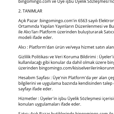
bingomingo.com ve Üye işbu Üyelik Sözleşmesi'nde ay
2. TANIMLAR
Açık Pazar :bingomingo.com'in 6563 sayılı Elektron
Ortamında Yapılan Yayınların Düzenlenmesi ve Bu Ya
ile Alıcı'ları Platform üzerinden buluşturarak Satıcı
modeli ifade eder.
Alıcı : Platform'dan ürün ve/veya hizmet satın alan 
Gizlilik Politikası ve Veri Koruma Bildirimi : Üyele
kullanılacağı gibi konular da dahil olmak üzere bing
üzerinden bingomingo.com/kisiselverilerinkorunmas
Hesabım Sayfası : Üye'nin Platform'da yer alan çeşi
bilgilerini ve uygulama bazında kendisinden talep edi
sayfayı ifade eder.
Hizmetler : Üyeler'in işbu Üyelik Sözleşmesi içeri
konulan uygulamaları ifade eder.
Satıcı :Açık Pazar butiklerinde bingomingo.com ile