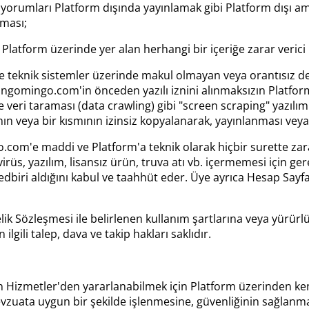
yorumları Platform dışında yayınlamak gibi Platform dışı ama
lması;
 Platform üzerinde yer alan herhangi bir içeriğe zarar verici
r ve teknik sistemler üzerinde makul olmayan veya orantısız 
 bingomingo.com'in önceden yazılı iznini alınmaksızın Platf
 veri taraması (data crawling) gibi "screen scraping" yazılıml
ın veya bir kısmının izinsiz kopyalanarak, yayınlanması veya
go.com'e maddi ve Platform'a teknik olarak hiçbir surette 
üs, yazılım, lisansız ürün, truva atı vb. içermemesi için gere
edbiri aldığını kabul ve taahhüt eder. Üye ayrıca Hesap Sayf
elik Sözleşmesi ile belirlenen kullanım şartlarına veya yürür
lgili talep, dava ve takip hakları saklıdır.
izmetler'den yararlanabilmek için Platform üzerinden kendisi
evzuata uygun bir şekilde işlenmesine, güvenliğinin sağla