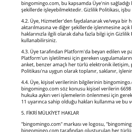
bingomingo.com, bu kapsamda Üye'nin sağladığı kişi
şekillerde işleyebilmektedir. Gizlilik Politikası, iş
4.2. Üye, Hizmetler'den faydalanarak ve/veya bir hes
aktarılmasına ve diğer şekillerde işlenmesine açık b
haklarınızla ilgili olarak daha fazla bilgi için Gizlili
kullanabilirsiniz.
4.3. Üye tarafından Platform'da beyan edilen ve payl
Platform'un işletilmesi için gereken uygulamaların 
anket, benzer amaçlı her türlü elektronik iletişim, 
Politikası'na uygun olarak toplanır, saklanır, işlenir, 
4.4. Üye, kişisel verilerinin bilgilerinin bingomin
bingomingo.com söz konusu kişisel verilerin 6698 S
hukuka aykırı veri işlemelerin önlenmesi için gerek
11 uyarınca sahip olduğu hakları kullanma ve bu v
5. FİKRİ MÜLKİYET HAKLAR
"bingomingo.com" markası ve logosu, "bingomingo.c
bingomingo.com tarafından oluşturulan her türlü mar