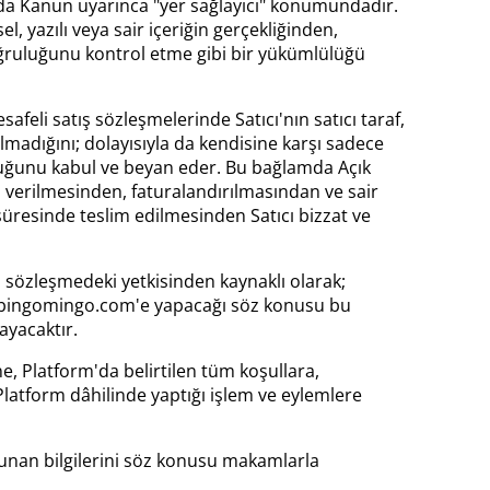
da Kanun uyarınca "yer sağlayıcı" konumundadır.
 yazılı veya sair içeriğin gerçekliğinden,
ğruluğunu kontrol etme gibi bir yükümlülüğü
feli satış sözleşmelerinde Satıcı'nın satıcı taraf,
lmadığını; dolayısıyla da kendisine karşı sadece
duğunu kabul ve beyan eder. Bu bağlamda Açık
 verilmesinden, faturalandırılmasından ve sair
süresinde teslim edilmesinden Satıcı bizzat ve
u sözleşmedeki yetkisinden kaynaklı olarak;
lıcı bingomingo.com'e yapacağı söz konusu bu
yacaktır.
e, Platform'da belirtilen tüm koşullara,
Platform dâhilinde yaptığı işlem ve eylemlere
lunan bilgilerini söz konusu makamlarla