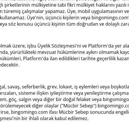
şirketlerinin mülkiyetine tabi fikri mülkiyet haklarını yazıl
 türemiş çalışmalar yapamaz. Üye, mobil uygulamasının vey
ullanamaz. Üye'nin, üçüncü kişilerin veya bingomingo.com'in 
ya söz konusu üçüncü kişinin tüm doğrudan ve dolaylı zarar
 üzere, işbu Üyelik Sözleşmesi'ni ve Platform'da yer alan Giz
da, yürürlükteki mevzuat hükümlerine aykırı olmamak kaydıyl
 hükümleri, Platform'da ilan edildikleri tarihte geçerlilik ka
decektir.
, savaş, seferberlik, grev, lokavt, iş eylemleri veya boykotla
t arızaları, sisteme ilişkin iyileştirme veya yenileştirme çalı
deprem, göç, salgın veya diğer bir doğal felaket veya bingomin
rülemeyecek diğer olaylar ("Mücbir Sebep") bingomingo.co
ktirirse, bingomingo.com ifası Mücbir Sebep sonucunda engel
esi'nin bir ihlali olarak kabul edilemez.