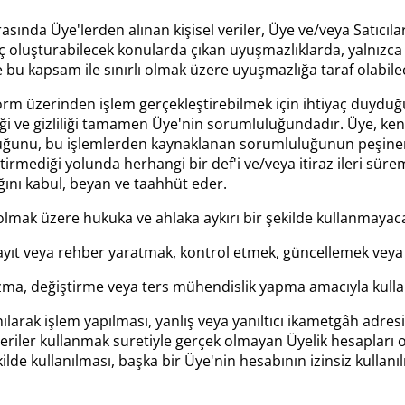
rasında Üye'lerden alınan kişisel veriler, Üye ve/veya Satıcıla
luşturabilecek konularda çıkan uyuşmazlıklarda, yalnızca ta
 bu kapsam ile sınırlı olmak üzere uyuşmazlığa taraf olabilece
m üzerinden işlem gerçekleştirebilmek için ihtiyaç duyduğu k
i ve gizliliği tamamen Üye'nin sorumluluğundadır. Üye, kendisi
olduğunu, bu işlemlerden kaynaklanan sorumluluğunun peşinen
ştirmediği yolunda herhangi bir def'i ve/veya itiraz ileri sü
ını kabul, beyan ve taahhüt eder.
 olmak üzere hukuka ve ahlaka aykırı bir şekilde kullanmayaca
 kayıt veya rehber yaratmak, kontrol etmek, güncellemek veya
a, değiştirme veya ters mühendislik yapma amacıyla kulla
llanılarak işlem yapılması, yanlış veya yanıltıcı ikametgâh adre
el veriler kullanmak suretiyle gerçek olmayan Üyelik hesaplar
de kullanılması, başka bir Üye'nin hesabının izinsiz kullanıl