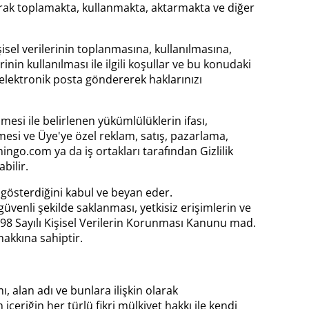
larak toplamakta, kullanmakta, aktarmakta ve diğer
şisel verilerinin toplanmasına, kullanılmasına,
inin kullanılması ile ilgili koşullar ve bu konudaki
elektronik posta göndererek haklarınızı
mesi ile belirlenen yükümlülüklerin ifası,
mesi ve Üye'ye özel reklam, satış, pazarlama,
ingo.com ya da iş ortakları tarafından Gizlilik
abilir.
 gösterdiğini kabul ve beyan eder.
venli şekilde saklanması, yetkisiz erişimlerin ve
6698 Sayılı Kişisel Verilerin Korunması Kanunu mad.
akkına sahiptir.
alan adı ve bunlara ilişkin olarak
çeriğin her türlü fikri mülkiyet hakkı ile kendi