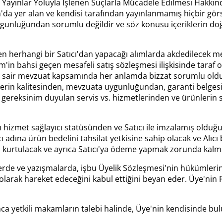
Yayınlar Yoluyla İşlenen Suçlarla Mücadele Edilmesi Hakkın
a yer alan ve kendisi tarafından yayınlanmamış hiçbir görsel,
gunluğundan sorumlu değildir ve söz konusu içeriklerin do
n herhangi bir Satıcı'dan yapacağı alımlarda akdedilecek mesa
'in bahsi geçen mesafeli satış sözleşmesi ilişkisinde taraf o
 ve sair mevzuat kapsamında her anlamda bizzat sorumlu ol
lerin kalitesinden, mevzuata uygunluğundan, garanti belgesi
ı gereksinim duyulan servis vs. hizmetlerinden ve ürünlerin 
 hizmet sağlayıcı statüsünden ve Satıcı ile imzalamış olduğ
tıcı adına ürün bedelini tahsilat yetkisine sahip olacak ve A
kurtulacak ve ayrıca Satıcı'ya ödeme yapmak zorunda kalma
lerde ve yazışmalarda, işbu Üyelik Sözleşmesi'nin hükümlerin
larak hareket edeceğini kabul ettiğini beyan eder. Üye'nin 
a yetkili makamların talebi halinde, Üye'nin kendisinde bu