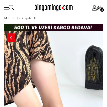
0
Jecci Siyah Cilt Topuklu Ayakkabı