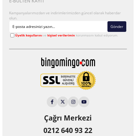
E-BÜLTEN KAYIT
Kampanyalarımızdan ve indirimlerimizden güncel olarak haberdar
olun.
Gönder
Üyelik koşullarını
ve
kişisel verilerimin
korunmasını kabul ediyorum.
Çağrı Merkezi
0212 640 93 22