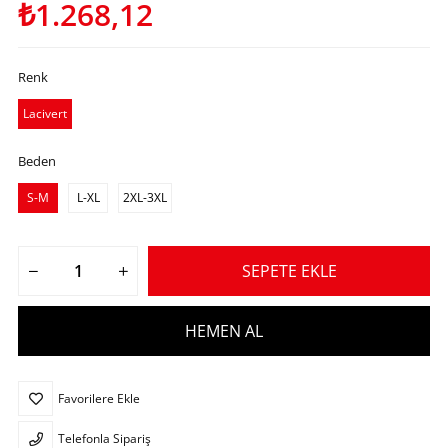
₺1.268,12
Renk
Lacivert
Beden
S-M
L-XL
2XL-3XL
Favorilere Ekle
Telefonla Sipariş