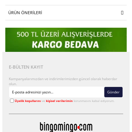
ÜRÜN ÖNERILERI
E-BÜLTEN KAYIT
Kampanyalarımızdan ve indirimlerimizden güncel olarak haberdar
olun.
Gönder
Üyelik koşullarını
ve
kişisel verilerimin
korunmasını kabul ediyorum.