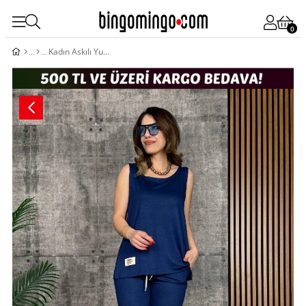
0
Kadın Askılı Yuvarlak Yaka Viskon Iki Iplik Bluz Ve Eşofman Altı Ikili Takım