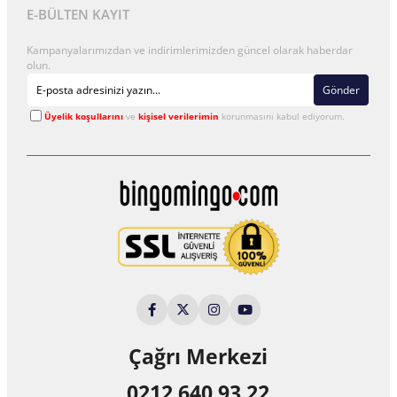
E-BÜLTEN KAYIT
Kampanyalarımızdan ve indirimlerimizden güncel olarak haberdar
olun.
Gönder
Üyelik koşullarını
ve
kişisel verilerimin
korunmasını kabul ediyorum.
Çağrı Merkezi
0212 640 93 22