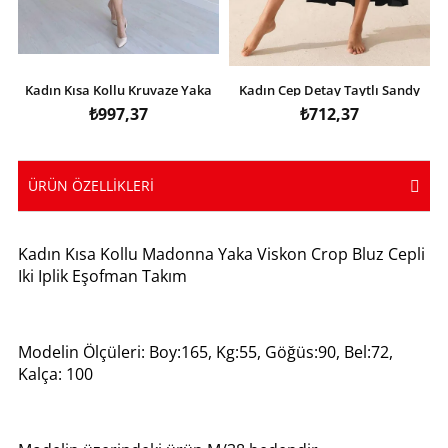
Kadın Kısa Kollu Kruvaze Yaka
Kadın Cep Detay Taytlı Sandy
Eteği Volanlı Krep Elbise
Etek
₺997,37
₺712,37
ÜRÜN ÖZELLIKLERI
Kadın Kısa Kollu Madonna Yaka Viskon Crop Bluz Cepli
Iki Iplik Eşofman Takım
Modelin Ölçüleri: Boy:165, Kg:55, Göğüs:90, Bel:72,
Kalça: 100