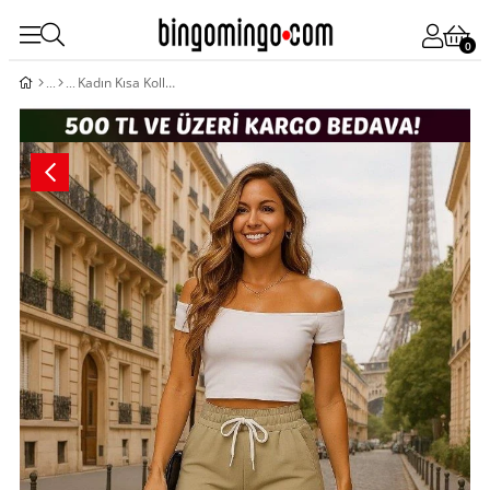
0
Kadın Kısa Kollu Madonna Yaka Viskon Crop Bluz Cepli Iki Iplik Eşofman Takım