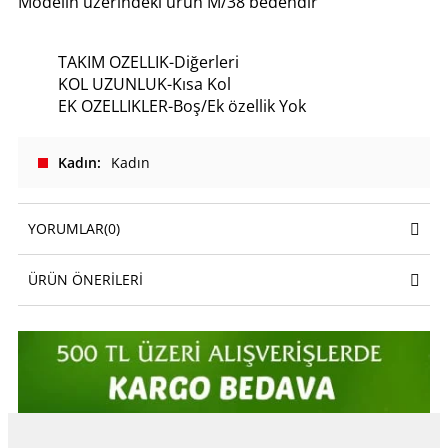
Modelin üzerindeki ürün M/38 bedendir
TAKIM OZELLIK-Diğerleri
KOL UZUNLUK-Kısa Kol
EK OZELLIKLER-Boş/Ek özellik Yok
Kadın
Kadın
YORUMLAR
(0)
ÜRÜN ÖNERILERI