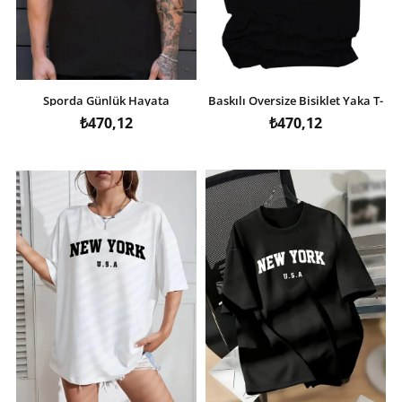
Sporda Günlük Hayata
Baskılı Oversize Bisiklet Yaka T-
Giyilebilir GYM Baskılı Oversize
shirt - Siyah
₺470,12
₺470,12
Bisiklet Yaka Erkek T-shirt -
Siyah