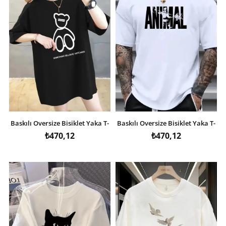
Baskılı Oversize Bisiklet Yaka T-
Baskılı Oversize Bisiklet Yaka T-
shirt - Siyah
shirt - Beyaz
₺470,12
₺470,12