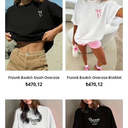
Fiyonk Baskılı Siyah Oversize
Fiyonk Baskılı Oversize Bisiklet
Unisex T-shirt- Siyah
Yaka T-shirt - Beyaz
₺470,12
₺470,12