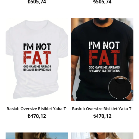
₺505,74
₺505,74
Baskılı Oversize Bisiklet Yaka T-
Baskılı Oversize Bisiklet Yaka T-
shirt - Beyaz
shirt - Siyah
₺470,12
₺470,12