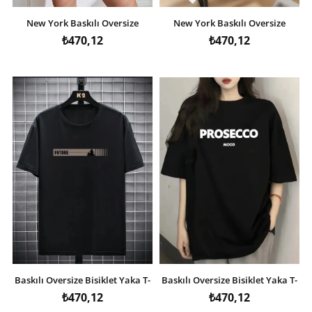
New York Baskılı Oversize
New York Baskılı Oversize
Bisiklet Yaka T-shirt - Beyaz
Bisiklet Yaka T-shirt - Siyah
₺470,12
₺470,12
Baskılı Oversize Bisiklet Yaka T-
Baskılı Oversize Bisiklet Yaka T-
shirt - Siyah
shirt - Siyah
₺470,12
₺470,12