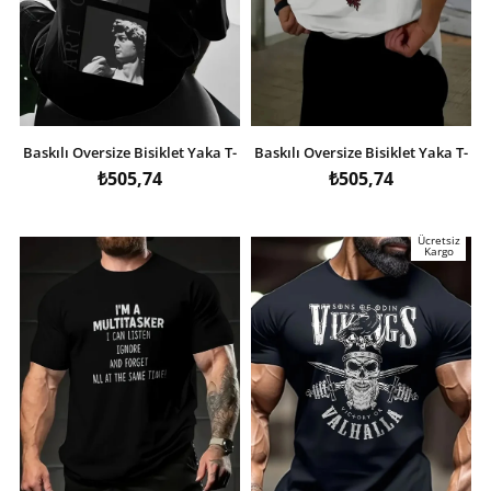
Baskılı Oversize Bisiklet Yaka T-
Baskılı Oversize Bisiklet Yaka T-
shirt - Siyah
shirt - Beyaz
₺505,74
₺505,74
Ücretsiz
Kargo