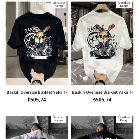
Ücretsiz
Ücretsiz
Kargo
Kargo
Baskılı Oversize Bisiklet Yaka T-
Baskılı Oversize Bisiklet Yaka T-
shirt - Siyah
shirt - Beyaz
₺505,74
₺505,74
Ücretsiz
Ücretsiz
Kargo
Kargo