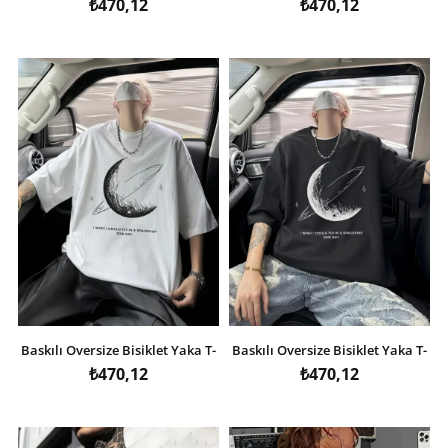
₺470,12
₺470,12
Baskılı Oversize Bisiklet Yaka T-
Baskılı Oversize Bisiklet Yaka T-
shirt - Beyaz
shirt - Siyah
₺470,12
₺470,12