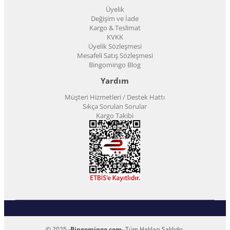
Üyelik
Değişim ve İade
Kargo & Teslimat
KVKK
Üyelik Sözleşmesi
Mesafeli Satış Sözleşmesi
Bingomingo Blog
Yardım
Müşteri Hizmetleri / Destek Hattı
Sıkça Sorulan Sorular
Kargo Takibi
© 2025 -
Bingomingo.com
- Tüm Hakları Saklıdır.