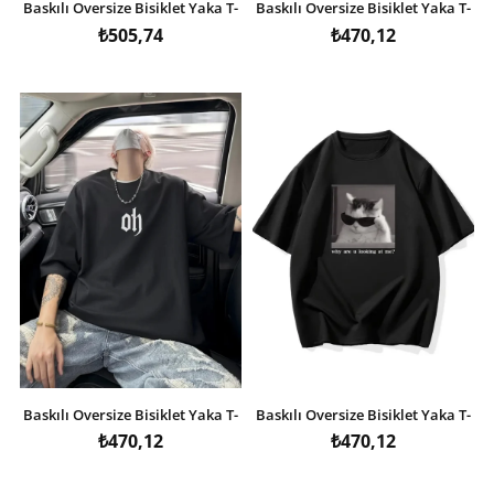
Baskılı Oversize Bisiklet Yaka T-
Baskılı Oversize Bisiklet Yaka T-
shirt - Beyaz
shirt - Beyaz
₺505,74
₺470,12
Baskılı Oversize Bisiklet Yaka T-
Baskılı Oversize Bisiklet Yaka T-
shirt - Siyah
shirt - Siyah
₺470,12
₺470,12