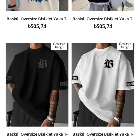
Baskılı Oversize Bisiklet Yaka T-
Baskılı Oversize Bisiklet Yaka T-
shirt - Beyaz
shirt - Siyah
₺505,74
₺505,74
Ücretsiz
Ücretsiz
Kargo
Kargo
Baskılı Oversize Bisiklet Yaka T-
Baskılı Oversize Bisiklet Yaka T-
shirt - Siyah
shirt - Beyaz