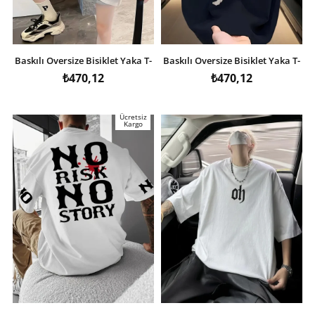
Baskılı Oversize Bisiklet Yaka T-
Baskılı Oversize Bisiklet Yaka T-
shirt - Beyaz
shirt - Beyaz
₺470,12
₺470,12
Ücretsiz
Kargo