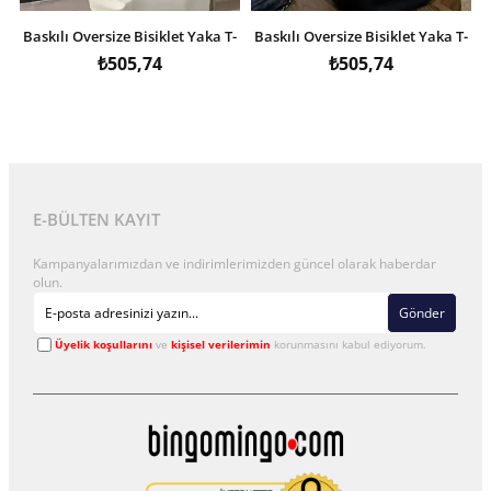
Baskılı Oversize Bisiklet Yaka T-
Baskılı Oversize Bisiklet Yaka T-
shirt - Beyaz
shirt - Siyah
₺505,74
₺505,74
E-BÜLTEN KAYIT
Kampanyalarımızdan ve indirimlerimizden güncel olarak haberdar
olun.
Gönder
Üyelik koşullarını
ve
kişisel verilerimin
korunmasını kabul ediyorum.