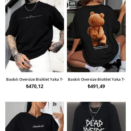
Baskılı Oversize Bisiklet Yaka T-
Baskılı Oversize Bisiklet Yaka T-
shirt - Siyah
shirt - Siyah
₺470,12
₺491,49