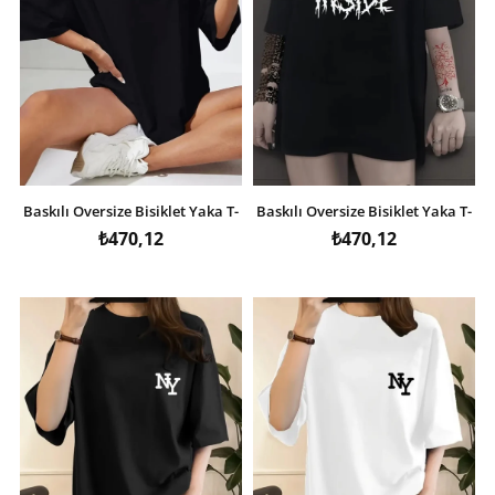
Baskılı Oversize Bisiklet Yaka T-
Baskılı Oversize Bisiklet Yaka T-
shirt - Siyah
shirt - Siyah
₺470,12
₺470,12