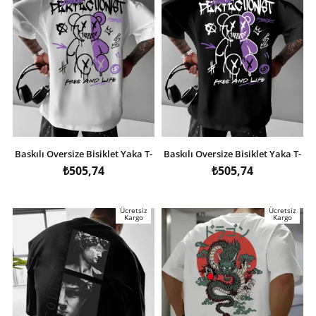
Baskılı Oversize Bisiklet Yaka T-
Baskılı Oversize Bisiklet Yaka T-
shirt - Beyaz
shirt - Siyah
₺505,74
₺505,74
Ücretsiz
Ücretsiz
Kargo
Kargo