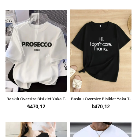
Baskılı Oversize Bisiklet Yaka T-
Baskılı Oversize Bisiklet Yaka T-
shirt - Beyaz
shirt - Siyah
₺470,12
₺470,12