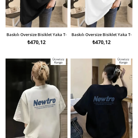
Baskılı Oversize Bisiklet Yaka T-
Baskılı Oversize Bisiklet Yaka T-
shirt - Siyah
shirt - Beyaz
₺470,12
₺470,12
Ücretsiz
Ücretsiz
Kargo
Kargo