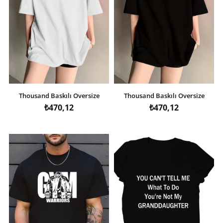
Thousand Baskılı Oversize
Thousand Baskılı Oversize
Bisiklet Yaka T-shirt - Beyaz
Bisiklet Yaka T-shirt - Siyah
₺470,12
₺470,12