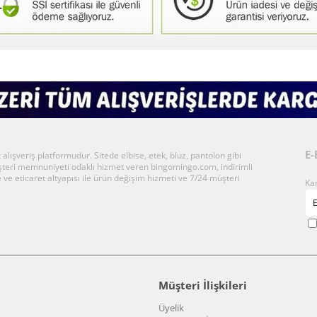
E-
ışveriş platformudur. Sitede elbise, etek, bluz, pantolon gibi
üşteri memnuniyeti odaklı hizmet veren bingomingo.com, indirimli
 ve eticaret altyapısı ile ürün değişim hizmeti ve 7/24 müşteri
Ka
Müşteri İlişkileri
Üyelik