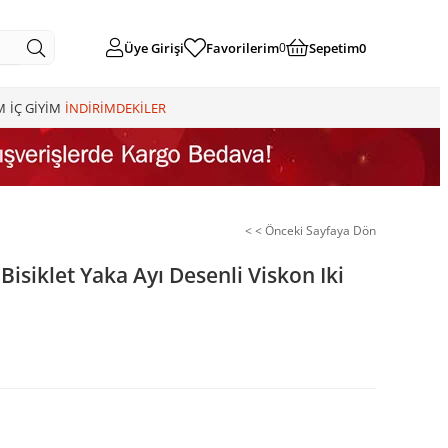
Üye Girişi
Favorilerim
Sepetim
0
0
M
İÇ GİYİM
İNDİRİMDEKİLER
< < Önceki Sayfaya Dön
Bisiklet Yaka Ayı Desenli Viskon Iki