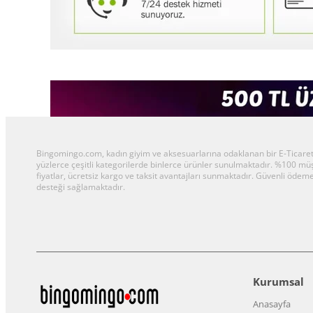
Bingomingo.com, kadın giyim ve aksesuarlarına odaklanan bir E-Ticaret al
yüzlerce çeşitli kategorilerde binlerce ürünler sunulmaktadır. %100 m
fiyatlar, ücretsiz kargo ve taksit avantajları sunmaktadır. Güvenli ödeme
desteği sağlamaktadır.
Kurumsal
Anasayfa