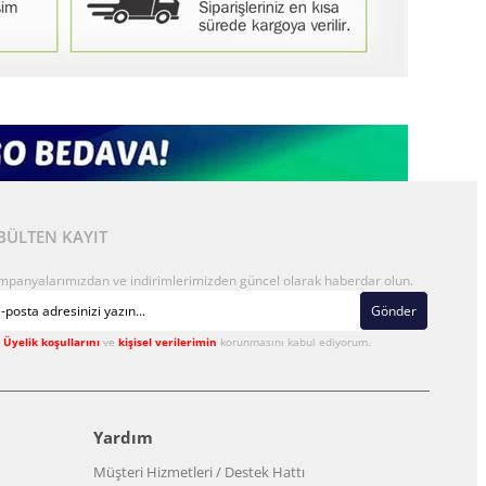
BÜLTEN KAYIT
mpanyalarımızdan ve indirimlerimizden güncel olarak haberdar olun.
Gönder
Üyelik koşullarını
ve
kişisel verilerimin
korunmasını kabul ediyorum.
Yardım
Müşteri Hizmetleri / Destek Hattı