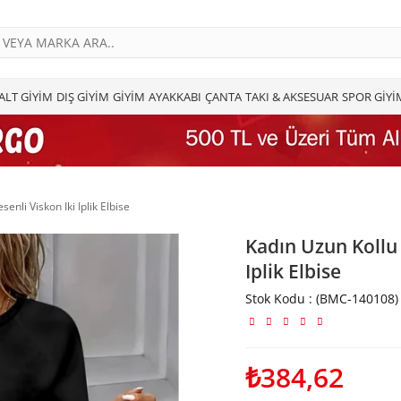
ALT GİYİM
DIŞ GİYİM
GİYİM
AYAKKABI
ÇANTA
TAKI & AKSESUAR
SPOR GİYİ
enli Viskon Iki Iplik Elbise
Kadın Uzun Kollu 
Iplik Elbise
Stok Kodu
(BMC-140108)
₺384,62