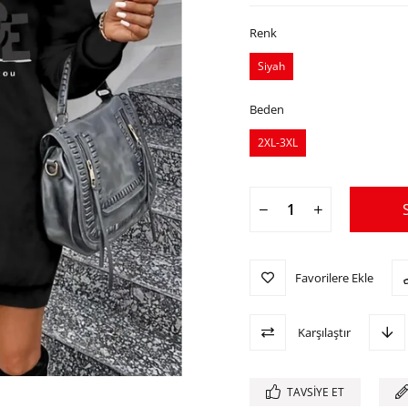
Renk
Siyah
Beden
2XL-3XL
Favorilere Ekle
Karşılaştır
TAVSIYE ET