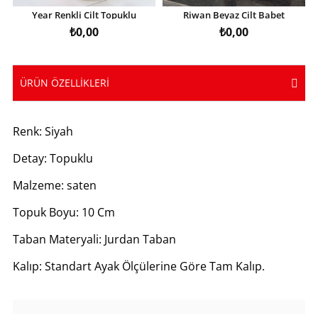
Year Renkli Cilt Topuklu
Riwan Beyaz Cilt Babet
Ayakkabı
Ayakkabı
₺0,00
₺0,00
ÜRÜN ÖZELLIKLERI
Renk: Siyah
Detay: Topuklu
Malzeme: saten
Topuk Boyu: 10 Cm
Taban Materyali: Jurdan Taban
Kalıp: Standart Ayak Ölçülerine Göre Tam Kalıp.