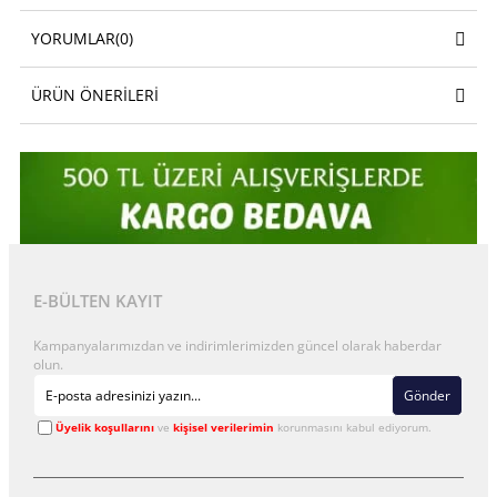
YORUMLAR
(0)
ÜRÜN ÖNERILERI
E-BÜLTEN KAYIT
Kampanyalarımızdan ve indirimlerimizden güncel olarak haberdar
olun.
Gönder
Üyelik koşullarını
ve
kişisel verilerimin
korunmasını kabul ediyorum.