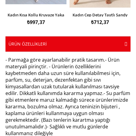
Kadın Kısa Kollu Kruvaze Yaka
Kadın Cep Detay Taytlı Sandy
Eteği Volanlı Krep Elbise
Etek
₺997,37
₺712,37
ÜRÜN ÖZELLIKLERI
- Parmağa göre ayarlanabilir pratik tasarım.- Ürün
materyali pirinçtir. - Ürünlerin özelliklerini
kaybetmeden daha uzun süre kullanılabilmesi için,
parfüm, su, deterjan, dezenfektan gibi sıvı
kimyasallardan uzak tutularak kullanılması tavsiye
edilir. Dikkatli kullanımda kararma yapmaz.- Su parfüm
gibi etmenlere maruz kalmadığı sürece ürünlerimizde
kararma, bozulma olmaz. Ayrıca teninizin bijuteri ,
kaplama ürünleri kullanmaya uygun olması
gerekmektedir. (Bazı tenlerin karartma yaptığı
unutulmamalıdır.)- Sağlıklı ve mutlu günlerde
kullanmanız dileğiyle