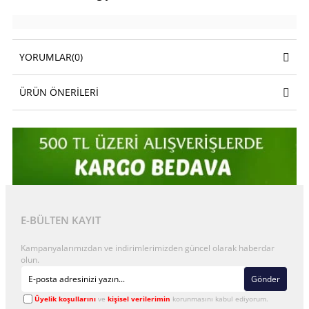
YORUMLAR
(0)
ÜRÜN ÖNERILERI
E-BÜLTEN KAYIT
Kampanyalarımızdan ve indirimlerimizden güncel olarak haberdar
olun.
Gönder
Üyelik koşullarını
ve
kişisel verilerimin
korunmasını kabul ediyorum.