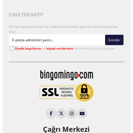
E-BÜLTEN KAYIT
Kampanyalarımızdan ve indirimlerimizden güncel olarak haberdar
olun.
Gönder
Üyelik koşullarını
ve
kişisel verilerimin
korunmasını kabul ediyorum.
Çağrı Merkezi