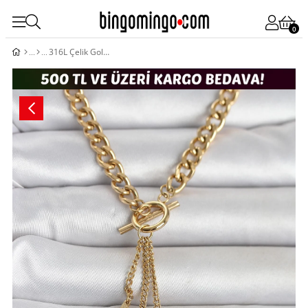
0
316L Çelik Gold Renk Kelebek Sallantılı Kadın Kolye