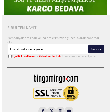
E-BÜLTEN KAYIT
Kampanyalarımızdan ve indirimlerimizden güncel olarak haberdar
olun.
Gönder
Üyelik koşullarını
ve
kişisel verilerimin
korunmasını kabul ediyorum.