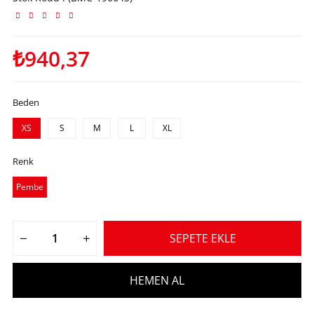
₺940,37
Beden
XS
S
M
L
XL
Renk
Pembe