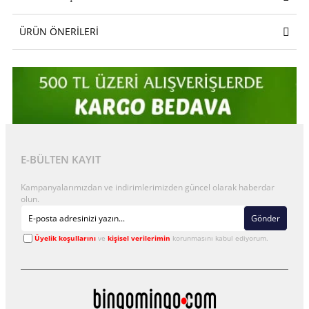
ÜRÜN ÖNERILERI
E-BÜLTEN KAYIT
Kampanyalarımızdan ve indirimlerimizden güncel olarak haberdar
olun.
Gönder
Üyelik koşullarını
ve
kişisel verilerimin
korunmasını kabul ediyorum.