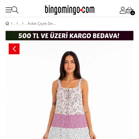
0
Askılı Çiçek Desenli Keten Kumaş Kat Kat Salaş Maxi Elbise - Pembe