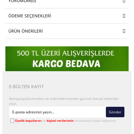
YORUMLAR
(0)
ÖDEME SEÇENEKLERI
ÜRÜN ÖNERILERI
E-BÜLTEN KAYIT
Kampanyalarımızdan ve indirimlerimizden güncel olarak haberdar
olun.
Gönder
Üyelik koşullarını
ve
kişisel verilerimin
korunmasını kabul ediyorum.