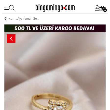
0
Ayarlamalı Gold Renk Metal Zirkon ve Kristal Taşlı Dikdörtgen Model Yüzük