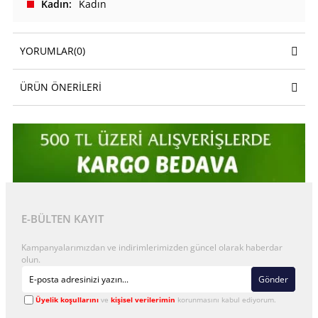
Kadın
Kadın
YORUMLAR
(0)
ÜRÜN ÖNERILERI
E-BÜLTEN KAYIT
Kampanyalarımızdan ve indirimlerimizden güncel olarak haberdar
olun.
Gönder
Üyelik koşullarını
ve
kişisel verilerimin
korunmasını kabul ediyorum.