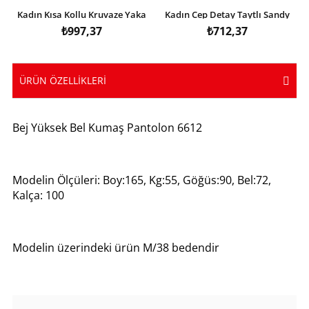
Kadın Kısa Kollu Kruvaze Yaka
Kadın Cep Detay Taytlı Sandy
Eteği Volanlı Krep Elbise
Etek
₺997,37
₺712,37
ÜRÜN ÖZELLIKLERI
Bej Yüksek Bel Kumaş Pantolon 6612
Modelin Ölçüleri: Boy:165, Kg:55, Göğüs:90, Bel:72,
Kalça: 100
Modelin üzerindeki ürün M/38 bedendir