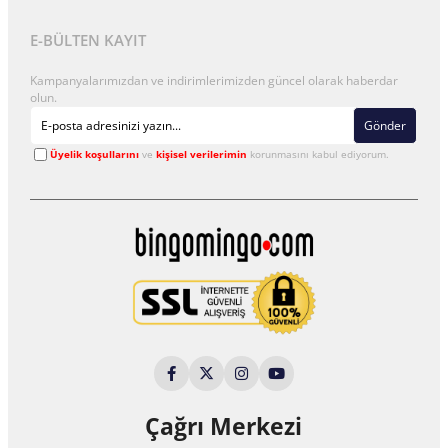
E-BÜLTEN KAYIT
Kampanyalarımızdan ve indirimlerimizden güncel olarak haberdar
olun.
Gönder
Üyelik koşullarını
ve
kişisel verilerimin
korunmasını kabul ediyorum.
Çağrı Merkezi