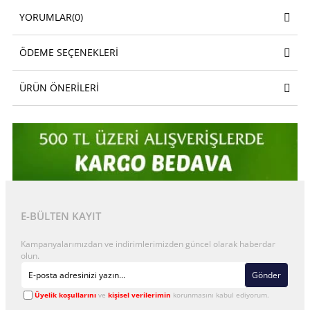
YORUMLAR
(0)
ÖDEME SEÇENEKLERI
ÜRÜN ÖNERILERI
E-BÜLTEN KAYIT
Kampanyalarımızdan ve indirimlerimizden güncel olarak haberdar
olun.
Gönder
Üyelik koşullarını
ve
kişisel verilerimin
korunmasını kabul ediyorum.