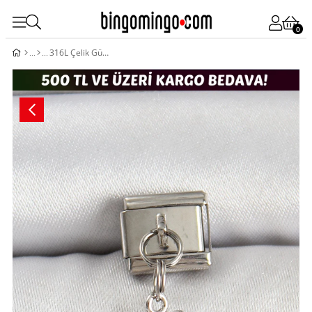
0
316L Çelik Gümüş Renk Deniz Atı Model Nomination Charm