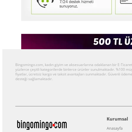
Bingomingo.com, kadın giyim ve aksesuarlarına odaklanan bir E-Ticaret al
yüzlerce çeşitli kategorilerde binlerce ürünler sunulmaktadır. %100 m
fiyatlar, ücretsiz kargo ve taksit avantajları sunmaktadır. Güvenli ödeme
desteği sağlamaktadır.
Kurumsal
Anasayfa