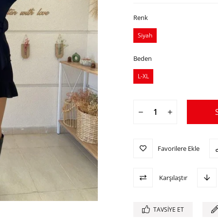
Renk
Siyah
Beden
L-XL
Favorilere Ekle
Karşılaştır
TAVSIYE ET