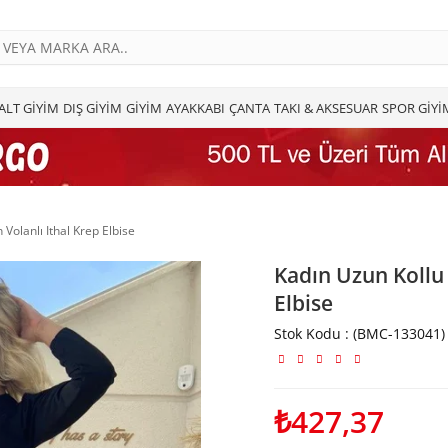
ALT GİYİM
DIŞ GİYİM
GİYİM
AYAKKABI
ÇANTA
TAKI & AKSESUAR
SPOR GİYİ
Volanlı Ithal Krep Elbise
Kadın Uzun Kollu 
Elbise
Stok Kodu
(BMC-133041)
₺427,37