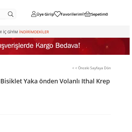
Üye Girişi
Favorilerim
Sepetim
0
0
M
İÇ GİYİM
İNDİRİMDEKİLER
< < Önceki Sayfaya Dön
Bisiklet Yaka önden Volanlı Ithal Krep