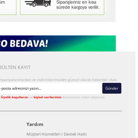
BÜLTEN KAYIT
mpanyalarımızdan ve indirimlerimizden güncel olarak haberdar olun.
Gönder
Üyelik koşullarını
ve
kişisel verilerimin
korunmasını kabul ediyorum.
Yardım
Müşteri Hizmetleri / Destek Hattı