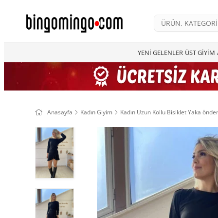
YENİ GELENLER
ÜST GİYİM
Anasayfa
Kadın Giyim
Kadın Uzun Kollu Bisiklet Yaka önden 