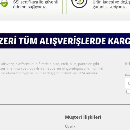
E-
ışveriş platformudur. Sitede elbise, etek, bluz, pantolon gibi
üşteri memnuniyeti odaklı hizmet veren bingomingo.com, indirimli
 ve eticaret altyapısı ile ürün değişim hizmeti ve 7/24 müşteri
Ka
Müşteri İlişkileri
Üyelik