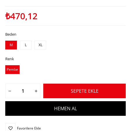
₺470,12
Beden
M
L
XL
Renk
Pembe
Favorilere Ekle