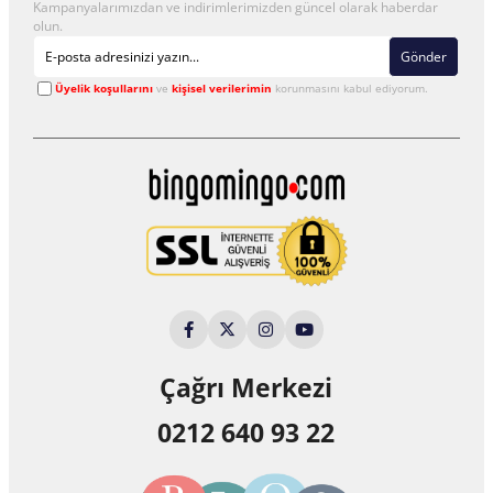
Kampanyalarımızdan ve indirimlerimizden güncel olarak haberdar
olun.
Gönder
Üyelik koşullarını
ve
kişisel verilerimin
korunmasını kabul ediyorum.
Çağrı Merkezi
0212 640 93 22