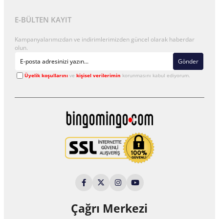
E-BÜLTEN KAYIT
Kampanyalarımızdan ve indirimlerimizden güncel olarak haberdar
olun.
Gönder
Üyelik koşullarını
ve
kişisel verilerimin
korunmasını kabul ediyorum.
Çağrı Merkezi