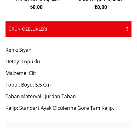
Ayakkabı
Ayakkabı
₺0,00
₺0,00
ÜRÜN ÖZELLIKLERI
Renk: Siyah
Detay: Topuklu
Malzeme: Cilt
Topuk Boyu: 5.5 Cm
Taban Materyali: Jurdan Taban
Kalıp: Standart Ayak Ölçülerine Göre Tam Kalıp.