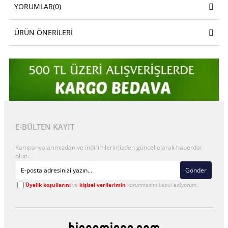
YORUMLAR
(0)
ÜRÜN ÖNERILERI
E-BÜLTEN KAYIT
Kampanyalarımızdan ve indirimlerimizden güncel olarak haberdar
olun.
Gönder
Üyelik koşullarını
ve
kişisel verilerimin
korunmasını kabul ediyorum.