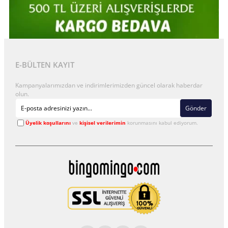
E-BÜLTEN KAYIT
Kampanyalarımızdan ve indirimlerimizden güncel olarak haberdar
olun.
Gönder
Üyelik koşullarını
ve
kişisel verilerimin
korunmasını kabul ediyorum.