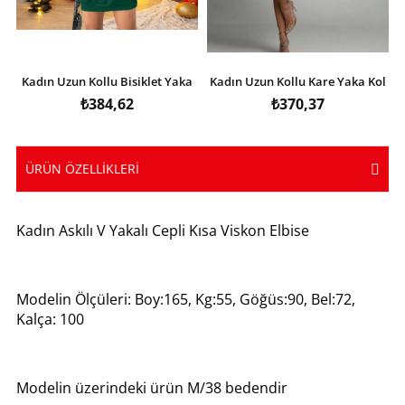
Kadın Uzun Kollu Bisiklet Yaka
Kadın Uzun Kollu Kare Yaka Kol
Desenli Viskon Iki Iplik Elbise
Ucu Ispanyol Triko Elbise
₺384,62
₺370,37
ÜRÜN ÖZELLIKLERI
Kadın Askılı V Yakalı Cepli Kısa Viskon Elbise
Modelin Ölçüleri: Boy:165, Kg:55, Göğüs:90, Bel:72,
Kalça: 100
Modelin üzerindeki ürün M/38 bedendir