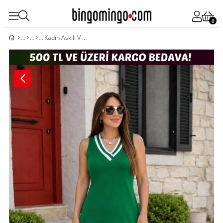
0
Kadın Askılı V Yakalı Cepli Kısa Viskon Elbise