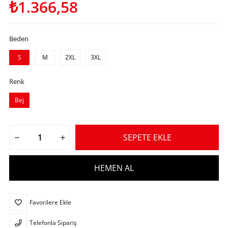
₺1.366,58
Beden
S
M
2XL
3XL
Renk
Bej
Favorilere Ekle
Telefonla Sipariş