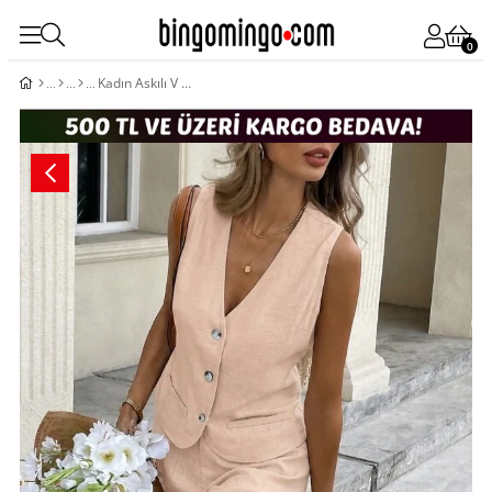
0
Kadın Askılı V Yakalı önden Düğmelı Bluz Ve Short Ikli Takım