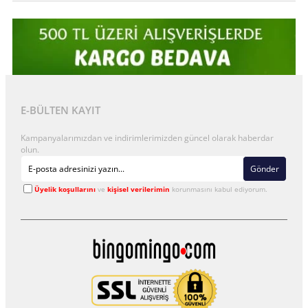
E-BÜLTEN KAYIT
Kampanyalarımızdan ve indirimlerimizden güncel olarak haberdar
olun.
Gönder
Üyelik koşullarını
ve
kişisel verilerimin
korunmasını kabul ediyorum.