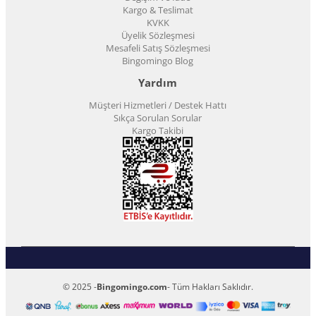
Kargo & Teslimat
KVKK
Üyelik Sözleşmesi
Mesafeli Satış Sözleşmesi
Bingomingo Blog
Yardım
Müşteri Hizmetleri / Destek Hattı
Sıkça Sorulan Sorular
Kargo Takibi
© 2025 -
Bingomingo.com
- Tüm Hakları Saklıdır.