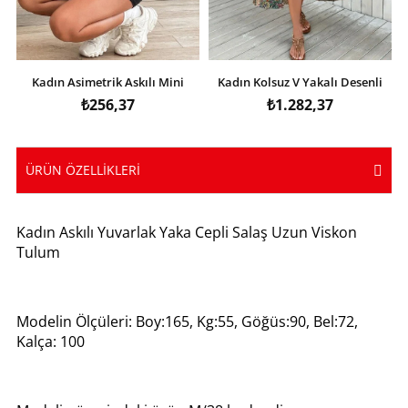
Kadın Asimetrik Askılı Mini
Kadın Kolsuz V Yakalı Desenli
Kaşkorse Bodycon Tulum
Süprem Tulum Elbise
₺256,37
₺1.282,37
ÜRÜN ÖZELLIKLERI
Kadın Askılı Yuvarlak Yaka Cepli Salaş Uzun Viskon
Tulum
Modelin Ölçüleri: Boy:165, Kg:55, Göğüs:90, Bel:72,
Kalça: 100