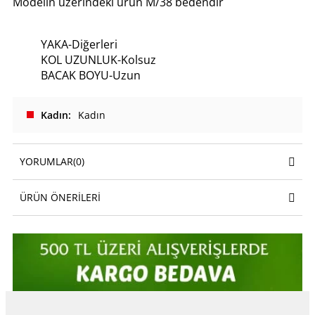
Modelin üzerindeki ürün M/38 bedendir
YAKA-Diğerleri
KOL UZUNLUK-Kolsuz
BACAK BOYU-Uzun
Kadın
Kadın
YORUMLAR
(0)
ÜRÜN ÖNERILERI