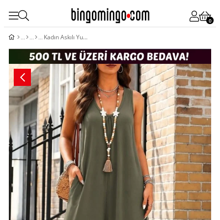
0
Kadın Askılı Yuvarlak Yaka Cepli Salaş Uzun Viskon Tulum