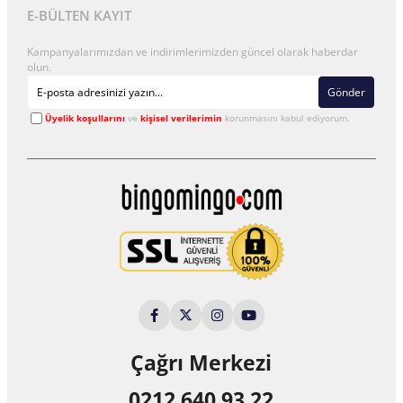
E-BÜLTEN KAYIT
Kampanyalarımızdan ve indirimlerimizden güncel olarak haberdar
olun.
Gönder
Üyelik koşullarını
ve
kişisel verilerimin
korunmasını kabul ediyorum.
Çağrı Merkezi
0212 640 93 22