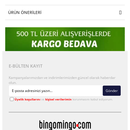
ÜRÜN ÖNERILERI
E-BÜLTEN KAYIT
Kampanyalarımızdan ve indirimlerimizden güncel olarak haberdar
olun.
Gönder
Üyelik koşullarını
ve
kişisel verilerimin
korunmasını kabul ediyorum.