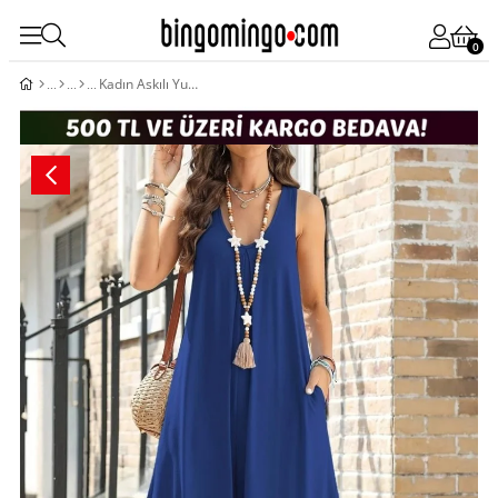
0
Kadın Askılı Yuvarlak Yaka Cepli Salaş Uzun Viskon Tulum