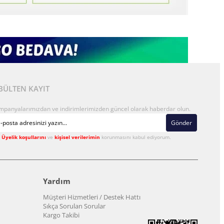
BÜLTEN KAYIT
mpanyalarımızdan ve indirimlerimizden güncel olarak haberdar olun.
Gönder
Üyelik koşullarını
ve
kişisel verilerimin
korunmasını kabul ediyorum.
Yardım
Müşteri Hizmetleri / Destek Hattı
Sıkça Sorulan Sorular
Kargo Takibi