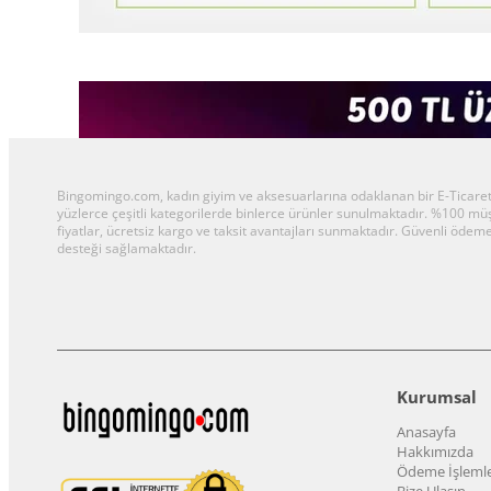
Bingomingo.com, kadın giyim ve aksesuarlarına odaklanan bir E-Ticaret al
yüzlerce çeşitli kategorilerde binlerce ürünler sunulmaktadır. %100 m
fiyatlar, ücretsiz kargo ve taksit avantajları sunmaktadır. Güvenli ödeme
desteği sağlamaktadır.
Kurumsal
Anasayfa
Hakkımızda
Ödeme İşlemle
Bize Ulaşın