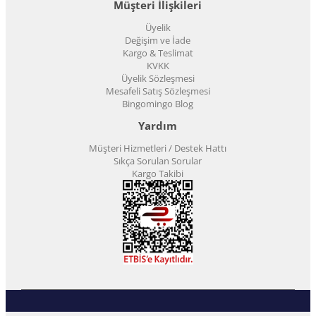
Müşteri İlişkileri
Üyelik
Değişim ve İade
Kargo & Teslimat
KVKK
Üyelik Sözleşmesi
Mesafeli Satış Sözleşmesi
Bingomingo Blog
Yardım
Müşteri Hizmetleri / Destek Hattı
Sıkça Sorulan Sorular
Kargo Takibi