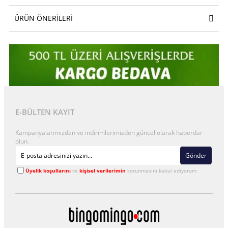
ÜRÜN ÖNERILERI
E-BÜLTEN KAYIT
Kampanyalarımızdan ve indirimlerimizden güncel olarak haberdar
olun.
Gönder
Üyelik koşullarını
ve
kişisel verilerimin
korunmasını kabul ediyorum.