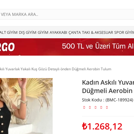
ALT GİYİM
DIŞ GİYİM
GİYİM
AYAKKABI
ÇANTA
TAKI & AKSESUAR
SPOR GİYİ
kılı Yuvarlak Yakalı Kuş Gözü Detaylı önden Düğmeli Aerobin Tulum
Kadın Askılı Yuva
Düğmeli Aerobin
Stok Kodu
(BMC-189924)
₺1.268,12