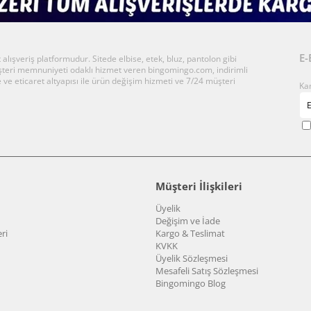
E-
ışveriş platformudur. Sitede elbise, etek, bluz, pantolon gibi
üşteri memnuniyeti odaklı hizmet veren bingomingo.com, indirimli
 ve eticaret altyapısı ile ürün değişim hizmeti ve 7/24 müşteri
Ka
Müşteri İlişkileri
Üyelik
Değişim ve İade
ri
Kargo & Teslimat
KVKK
Üyelik Sözleşmesi
Mesafeli Satış Sözleşmesi
Bingomingo Blog