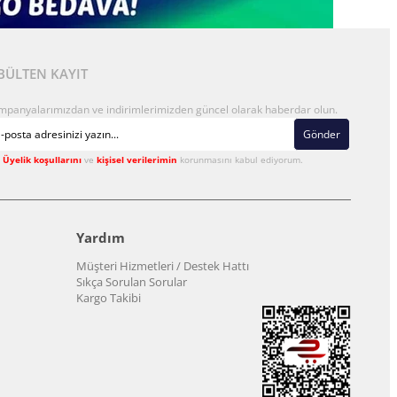
BÜLTEN KAYIT
mpanyalarımızdan ve indirimlerimizden güncel olarak haberdar olun.
Gönder
Üyelik koşullarını
ve
kişisel verilerimin
korunmasını kabul ediyorum.
Yardım
Müşteri Hizmetleri / Destek Hattı
Sıkça Sorulan Sorular
Kargo Takibi