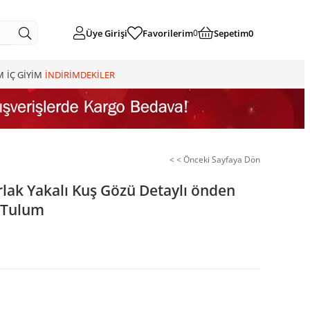
Üye Girişi
Favorilerim
Sepetim
0
0
M
İÇ GİYİM
İNDİRİMDEKİLER
< < Önceki Sayfaya Dön
rlak Yakalı Kuş Gözü Detaylı önden
 Tulum