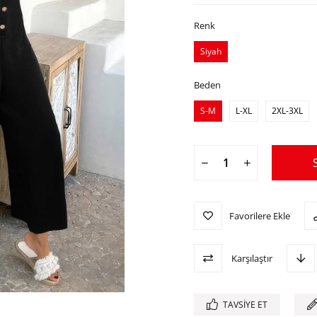
Renk
Siyah
Beden
S-M
L-XL
2XL-3XL
Favorilere Ekle
Karşılaştır
TAVSIYE ET