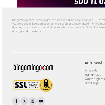
Bingomingo.com, kadın giyim ve aksesuarlarına odaklanan bir E-Ticaret al
yüzlerce çeşitli kategorilerde binlerce ürünler sunulmaktadır. %100 m
fiyatlar, ücretsiz kargo ve taksit avantajları sunmaktadır. Güvenli ödeme
desteği sağlamaktadır.
Kurumsal
Anasayfa
Hakkımızda
Ödeme İşlemle
Bize Ulaşın