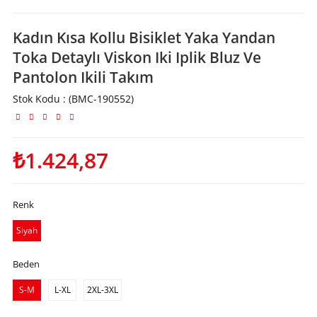
Kadın Kısa Kollu Bisiklet Yaka Yandan
Toka Detaylı Viskon Iki Iplik Bluz Ve
Pantolon Ikili Takım
Stok Kodu
(BMC-190552)
₺1.424,87
Renk
Siyah
Beden
S-M
L-XL
2XL-3XL