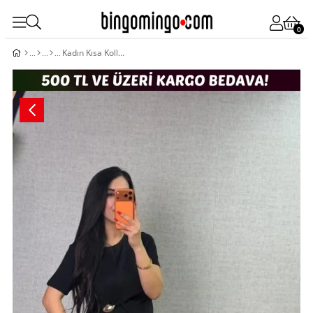
0
Kadın Kısa Kollu Bisiklet Yaka Yandan Toka Detaylı Viskon Iki Iplik Bluz Ve Pantolon Ikili Takım