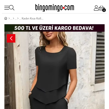
0
Kadın Kısa Kollu Kayık Yaka önü Asimetrik Detaylı Kısa Sandy Bluz Ve Pantolon Ikili Takım