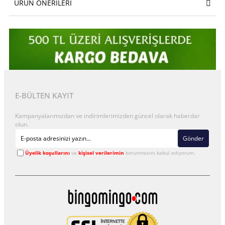
ÜRÜN ÖNERILERI
E-BÜLTEN KAYIT
Kampanyalarımızdan ve indirimlerimizden güncel olarak haberdar
olun.
Gönder
Üyelik koşullarını
ve
kişisel verilerimin
korunmasını kabul ediyorum.