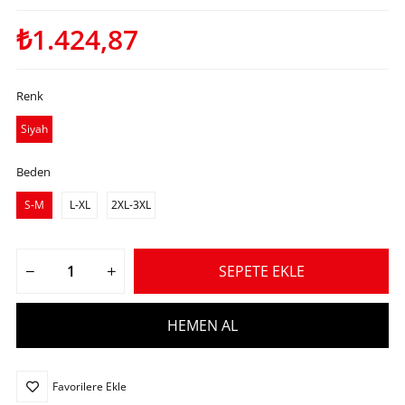
₺1.424,87
Renk
Siyah
Beden
S-M
L-XL
2XL-3XL
Favorilere Ekle