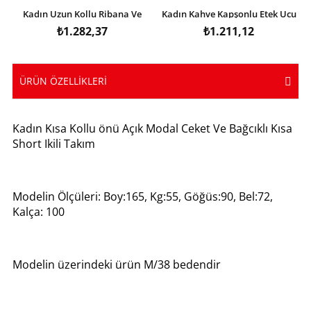
Kadın Uzun Kollu Ribana Ve
Kadın Kahve Kapşonlu Etek Ucu
Fermuar Detay Bluz Ve Yüksel
Detay Arma Ters Dikiş
₺1.282,37
₺1.211,12
Bel Pantolon 2li Takım
Gorunumlu Ikili Takım
ÜRÜN ÖZELLIKLERI
Kadın Kısa Kollu önü Açık Modal Ceket Ve Bağcıklı Kısa
Short Ikili Takım
Modelin Ölçüleri: Boy:165, Kg:55, Göğüs:90, Bel:72,
Kalça: 100
Modelin üzerindeki ürün M/38 bedendir