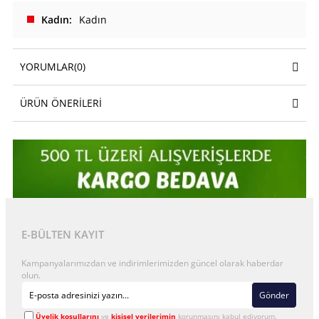
Kadın
Kadın
YORUMLAR
(0)
ÜRÜN ÖNERILERI
E-BÜLTEN KAYIT
Kampanyalarımızdan ve indirimlerimizden güncel olarak haberdar
olun.
Gönder
Üyelik koşullarını
ve
kişisel verilerimin
korunmasını kabul ediyorum.