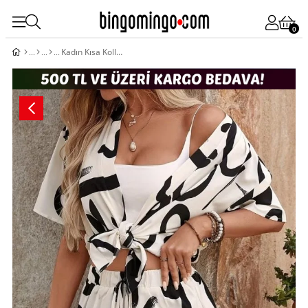
0
Kadın Kısa Kollu önü Açık Modal Ceket Ve Bağcıklı Kısa Short Ikili Takım