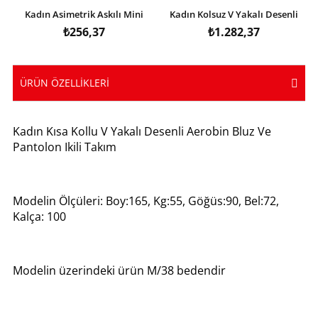
Kadın Asimetrik Askılı Mini
Kadın Kolsuz V Yakalı Desenli
Kaşkorse Bodycon Tulum
Süprem Tulum Elbise
₺256,37
₺1.282,37
ÜRÜN ÖZELLIKLERI
Kadın Kısa Kollu V Yakalı Desenli Aerobin Bluz Ve
Pantolon Ikili Takım
Modelin Ölçüleri: Boy:165, Kg:55, Göğüs:90, Bel:72,
Kalça: 100
Modelin üzerindeki ürün M/38 bedendir