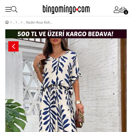
0
Kadın Kısa Kollu V Yakalı Desenli Aerobin Bluz Ve Pantolon Ikili Takım