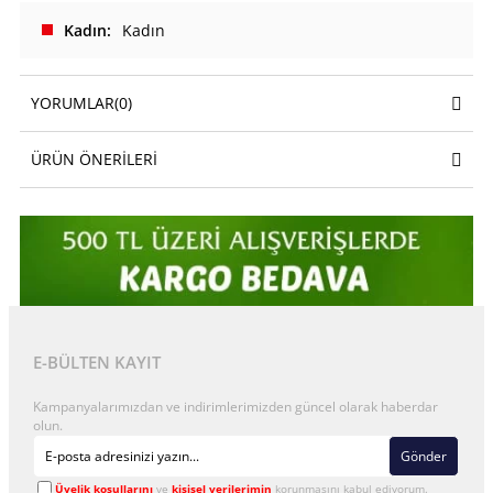
Kadın
Kadın
YORUMLAR
(0)
ÜRÜN ÖNERILERI
E-BÜLTEN KAYIT
Kampanyalarımızdan ve indirimlerimizden güncel olarak haberdar
olun.
Gönder
Üyelik koşullarını
ve
kişisel verilerimin
korunmasını kabul ediyorum.