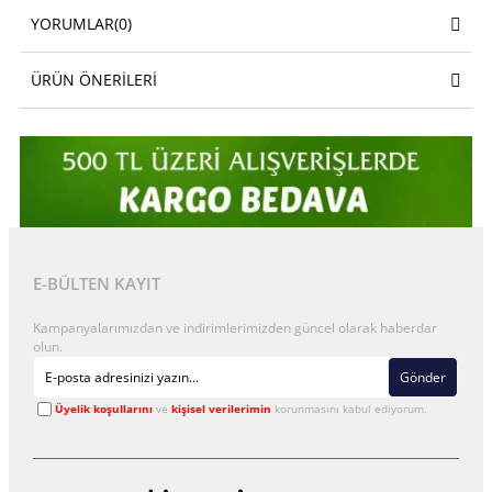
YORUMLAR
(0)
ÜRÜN ÖNERILERI
E-BÜLTEN KAYIT
Kampanyalarımızdan ve indirimlerimizden güncel olarak haberdar
olun.
Gönder
Üyelik koşullarını
ve
kişisel verilerimin
korunmasını kabul ediyorum.