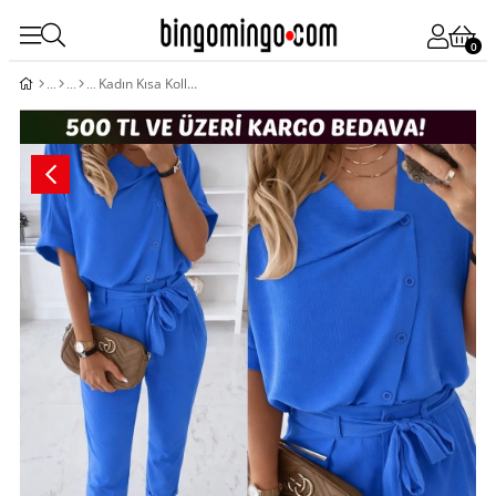
0
Kadın Kısa Kollu Yakalı önden Düğmeli Bürümcük Bluz Ve Pantolon Ikili Takım