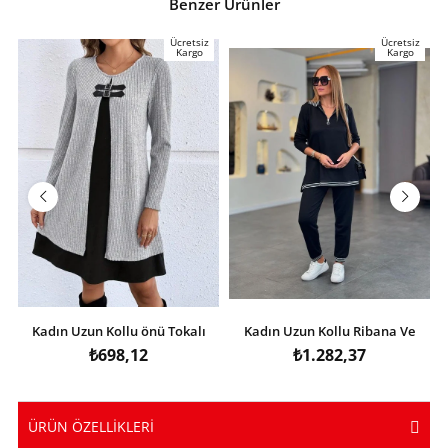
Benzer Ürünler
Ücretsiz
Ücretsiz
Kargo
Kargo
Kadın Uzun Kollu önü Tokalı
Kadın Uzun Kollu Ribana Ve
şardonlu Kaşkorse Iç Kısmı
Fermuar Detay Bluz Ve Yüksel
₺698,12
₺1.282,37
Viskon Midi Elbise Ikili Takım
Bel Pantolon 2li Takım
ÜRÜN ÖZELLIKLERI