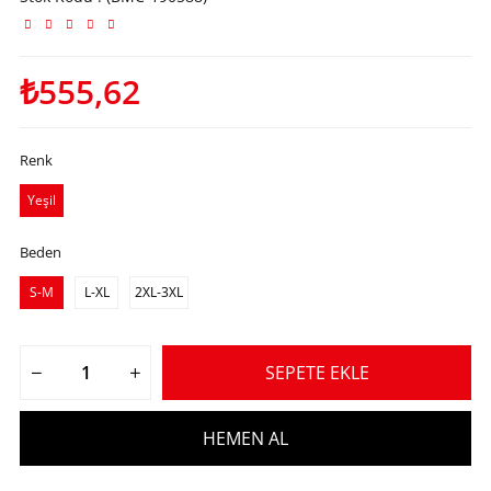
₺555,62
Renk
Yeşil
Beden
S-M
L-XL
2XL-3XL