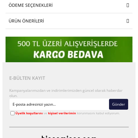
ÖDEME SEÇENEKLERI
ÜRÜN ÖNERILERI
E-BÜLTEN KAYIT
Kampanyalarımızdan ve indirimlerimizden güncel olarak haberdar
olun.
Gönder
Üyelik koşullarını
ve
kişisel verilerimin
korunmasını kabul ediyorum.