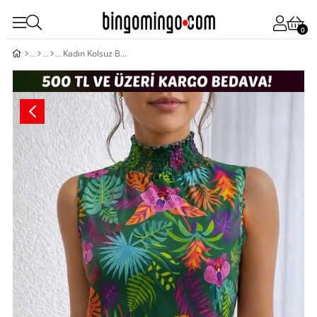
0
Kadın Kolsuz Balıkçı Yaka Desenli Süprem Bluz