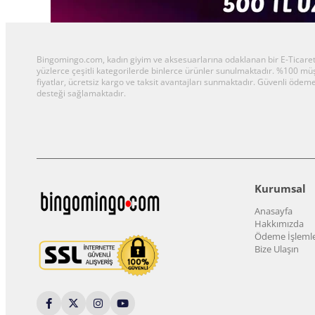
Bingomingo.com, kadın giyim ve aksesuarlarına odaklanan bir E-Ticaret al
yüzlerce çeşitli kategorilerde binlerce ürünler sunulmaktadır. %100 m
fiyatlar, ücretsiz kargo ve taksit avantajları sunmaktadır. Güvenli ödeme
desteği sağlamaktadır.
Kurumsal
Anasayfa
Hakkımızda
Ödeme İşlemle
Bize Ulaşın