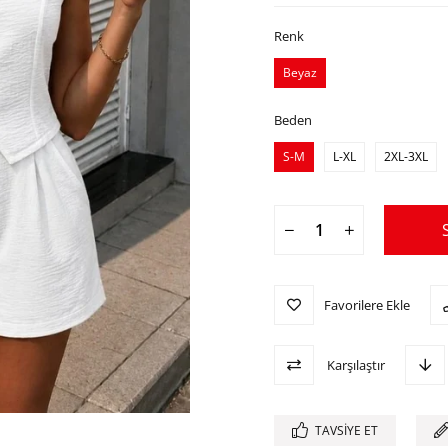
Renk
Beyaz
Beden
S-M
L-XL
2XL-3XL
Favorilere Ekle
Karşılaştır
TAVSIYE ET