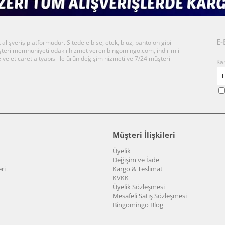
E-
ışveriş platformudur. Sitede elbise, etek, bluz, pantolon gibi
üşteri memnuniyeti odaklı hizmet veren bingomingo.com, indirimli
 ve eticaret altyapısı ile ürün değişim hizmeti ve 7/24 müşteri
Ka
Müşteri İlişkileri
Üyelik
Değişim ve İade
ri
Kargo & Teslimat
KVKK
Üyelik Sözleşmesi
Mesafeli Satış Sözleşmesi
Bingomingo Blog