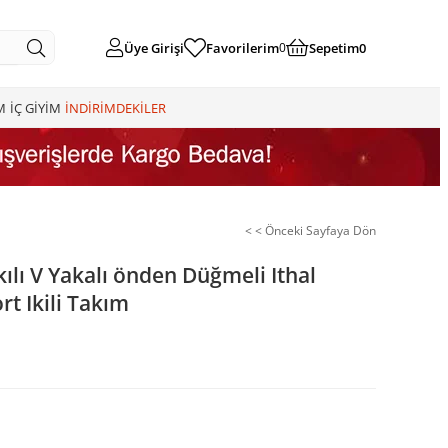
Üye Girişi
Favorilerim
Sepetim
0
0
M
İÇ GİYİM
İNDİRİMDEKİLER
< < Önceki Sayfaya Dön
kılı V Yakalı önden Düğmeli Ithal
rt Ikili Takım