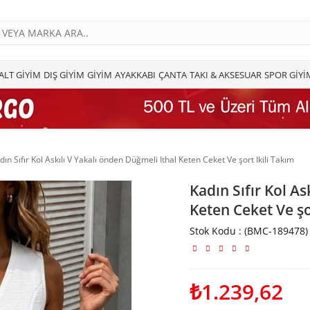
ALT GİYİM
DIŞ GİYİM
GİYİM
AYAKKABI
ÇANTA
TAKI & AKSESUAR
SPOR GİYİ
dın Sıfır Kol Askılı V Yakalı önden Düğmeli Ithal Keten Ceket Ve şort Ikili Takım
Kadın Sıfır Kol As
Keten Ceket Ve şo
Stok Kodu
(BMC-189478)
₺1.239,62