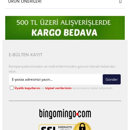
ÜRÜN ÖNERILERI
E-BÜLTEN KAYIT
Kampanyalarımızdan ve indirimlerimizden güncel olarak haberdar
olun.
Gönder
Üyelik koşullarını
ve
kişisel verilerimin
korunmasını kabul ediyorum.