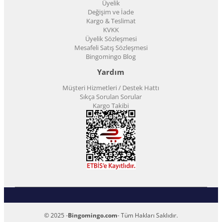
Üyelik
Değişim ve İade
Kargo & Teslimat
KVKK
Üyelik Sözleşmesi
Mesafeli Satış Sözleşmesi
Bingomingo Blog
Yardım
Müşteri Hizmetleri / Destek Hattı
Sıkça Sorulan Sorular
Kargo Takibi
© 2025 -
Bingomingo.com
- Tüm Hakları Saklıdır.