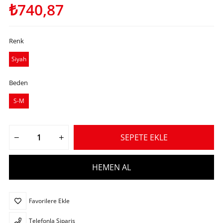
₺740,87
Renk
Siyah
Beden
S-M
Favorilere Ekle
Telefonla Sipariş