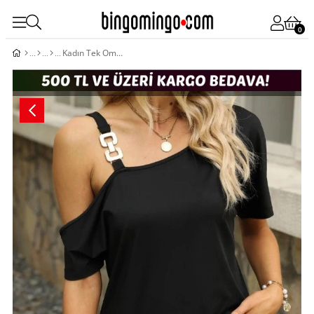
0
Kadın Tek Omuzu Açık Toka Detaylı Viskon Bluz