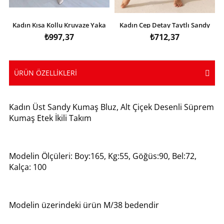
Kadın Kısa Kollu Kruvaze Yaka
Kadın Cep Detay Taytlı Sandy
Eteği Volanlı Krep Elbise
Etek
₺997,37
₺712,37
ÜRÜN ÖZELLIKLERI
Kadın Üst Sandy Kumaş Bluz, Alt Çiçek Desenli Süprem
Kumaş Etek İkili Takım
Modelin Ölçüleri: Boy:165, Kg:55, Göğüs:90, Bel:72,
Kalça: 100
Modelin üzerindeki ürün M/38 bedendir