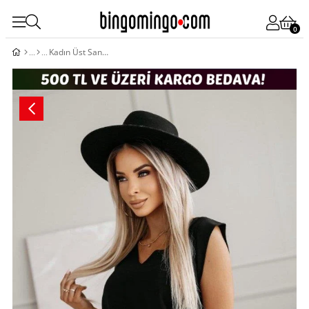
0
Kadın Üst Sandy Kumaş Bluz, Alt Çiçek Desenli Süprem Kumaş Etek İkili Takım