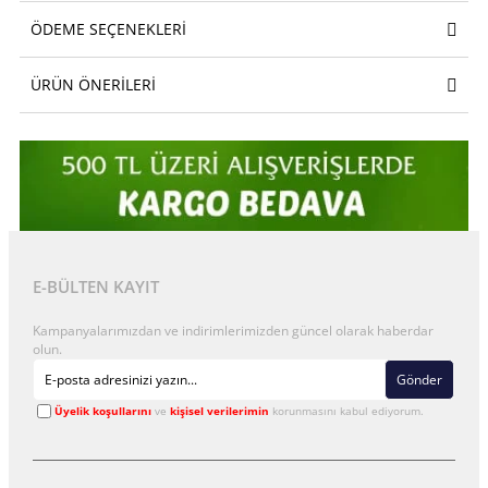
ÖDEME SEÇENEKLERI
ÜRÜN ÖNERILERI
E-BÜLTEN KAYIT
Kampanyalarımızdan ve indirimlerimizden güncel olarak haberdar
olun.
Gönder
Üyelik koşullarını
ve
kişisel verilerimin
korunmasını kabul ediyorum.