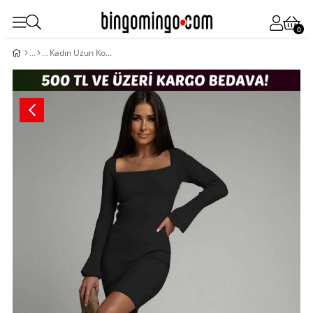
0
Kadın Uzun Kollu Kare Yaka Kol Ucu Ispanyol Triko Elbise