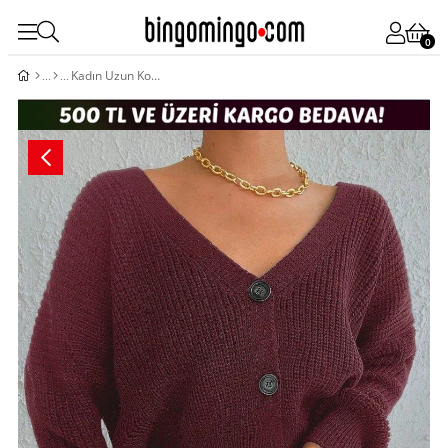
0
Kadın Uzun Kollu üç Düğmeli Triko Hırka