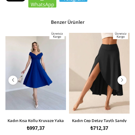
WhatsApp
Benzer Ürünler
Ücretsiz
Ücretsiz
Kargo
Kargo
Kadın Kısa Kollu Kruvaze Yaka
Kadın Cep Detay Taytlı Sandy
Eteği Volanlı Krep Elbise
Etek
₺997,37
₺712,37