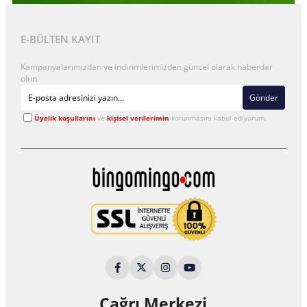
E-BÜLTEN KAYIT
Kampanyalarımızdan ve indirimlerimizden güncel olarak haberdar
olun.
Gönder
Üyelik koşullarını
ve
kişisel verilerimin
korunmasını kabul ediyorum.
Çağrı Merkezi