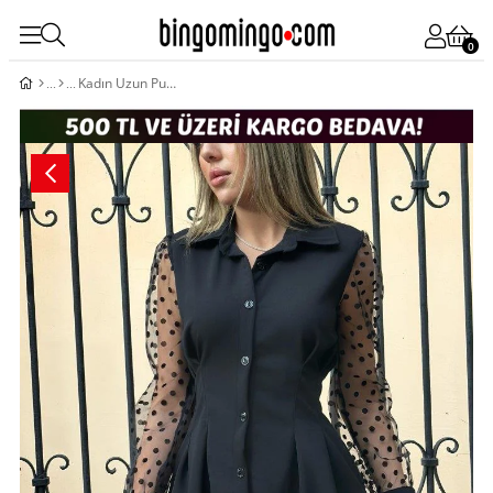
0
Kadın Uzun Puantiyeli Tül Kol Gömlek Yakalı önden Düğmeli Ithal Krep Elbise