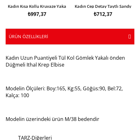
Kadın Kısa Kollu Kruvaze Yaka
Kadın Cep Detay Taytlı Sandy
Eteği Volanlı Krep Elbise
Etek
₺997,37
₺712,37
ÜRÜN ÖZELLIKLERI
Kadın Uzun Puantiyeli Tül Kol Gömlek Yakalı önden
Düğmeli Ithal Krep Elbise
Modelin Ölçüleri: Boy:165, Kg:55, Göğüs:90, Bel:72,
Kalça: 100
Modelin üzerindeki ürün M/38 bedendir
TARZ-Diğerleri