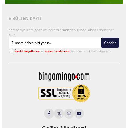
E-BÜLTEN KAYIT
Kampanyalarımızdan ve indirimlerimizden güncel olarak haberdar
olun.
Gönder
Üyelik koşullarını
ve
kişisel verilerimin
korunmasını kabul ediyorum.