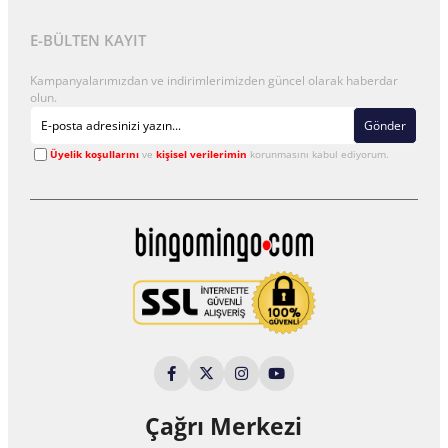
E-BÜLTEN KAYIT
Kampanyalarımızdan ve indirimlerimizden güncel olarak haberdar
olun.
Gönder
Üyelik koşullarını
ve
kişisel verilerimin
korunmasını kabul ediyorum.
Çağrı Merkezi