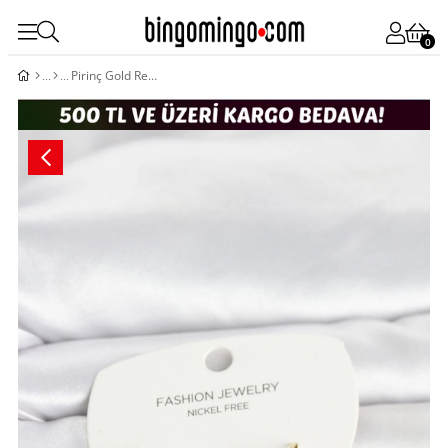
0
Pirinç Gold Renk Pembe Çiçek Model Çocuk Küpe