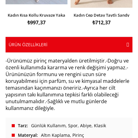
Kadın Kısa Kollu Kruvaze Yaka
Kadın Cep Detay Taytlı Sandy
Eteği Volanlı Krep Elbise
Etek
₺997,37
₺712,37
ÜRÜN ÖZELLIKLERI
-Ürünümüz pirinç materyalden üretilmiştir.-Doğru ve
özenli kullanımda kararma ve renk değişimi yapmaz.-
Ürününüzün formunu ve rengini uzun süre
koruyabilmesi için parfüm, su ve kimyasal maddelerle
temasından kaçınmanızı öneririz.-Ayrıca her cilt
yapısının takı kullanımına tepkisi farklı olabileceği
unutulmamalıdır.-Sağlıklı ve mutlu günlerde
kullanmanız dileğiyle.
Tarz
Günlük Kullanım
Spor
Abiye
Klasik
Materyal
Altın Kaplama
Pirinç