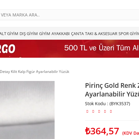
ALT GİYİM
DIŞ GİYİM
GİYİM
AYAKKABI
ÇANTA
TAKI & AKSESUAR
SPOR GİYİ
 Detay Kilit Kalp Figür Ayarlanabilir Yüzük
Pirinç Gold Renk Z
Ayarlanabilir Yüz
Stok Kodu
(BYK3537)
₺364,57
(KDV Da