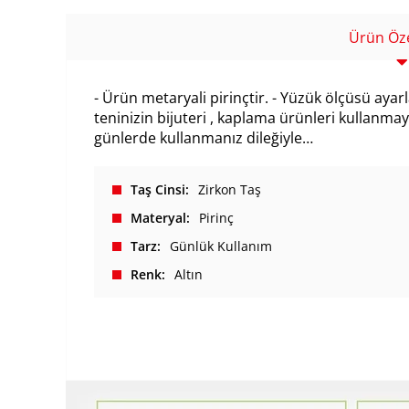
Ürün Özel
- Ürün metaryali pirinçtir. - Yüzük ölçüsü aya
teninizin bijuteri , kaplama ürünleri kullanma
günlerde kullanmanız dileğiyle…
Taş Cinsi
Zirkon Taş
Materyal
Pirinç
Tarz
Günlük Kullanım
Renk
Altın