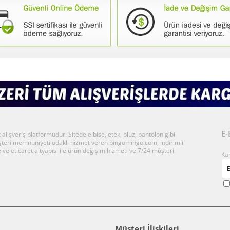
E-
ışveriş platformudur. Sitede elbise, etek, bluz, pantolon gibi
üşteri memnuniyeti odaklı hizmet veren bingomingo.com, indirimli
 ve eticaret altyapısı ile ürün değişim hizmeti ve 7/24 müşteri
Ka
Müşteri İlişkileri