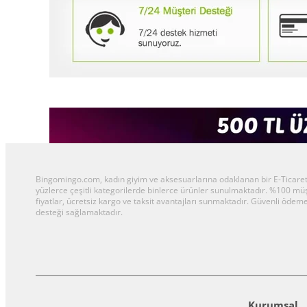
Bingomingo.com, kadın giyim ve aksesuarlarına odaklanan bir E-Ticaret al
yüzlerce çeşitli kategorilerde binlerce ürünler sunulmaktadır. %100 m
fiyatlar, ücretsiz kargo ve taksit avantajları sunmaktadır. Güvenli ödeme
desteği sağlamaktadır.
Kurumsal