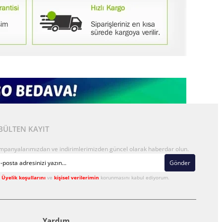
BÜLTEN KAYIT
mpanyalarımızdan ve indirimlerimizden güncel olarak haberdar olun.
Gönder
Üyelik koşullarını
ve
kişisel verilerimin
korunmasını kabul ediyorum.
Yardım