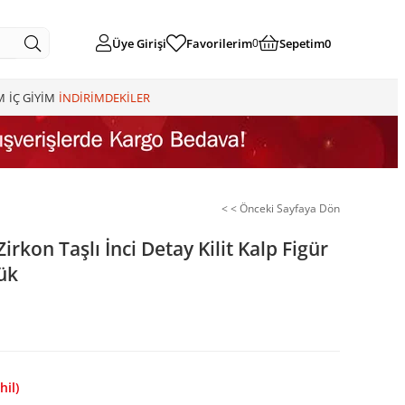
Üye Girişi
Favorilerim
Sepetim
0
0
M
İÇ GİYİM
İNDİRİMDEKİLER
< < Önceki Sayfaya Dön
irkon Taşlı İnci Detay Kilit Kalp Figür
ük
hil)