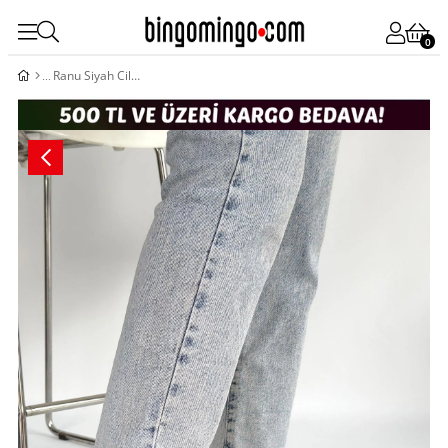
0
Ranu Siyah Cilt Paraşüt Detaylı Bağcıklı Spor Ayakkabı