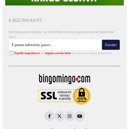
E-BÜLTEN KAYIT
Kampanyalarımızdan ve indirimlerimizden güncel olarak haberdar
olun.
Gönder
Üyelik koşullarını
ve
kişisel verilerimin
korunmasını kabul ediyorum.