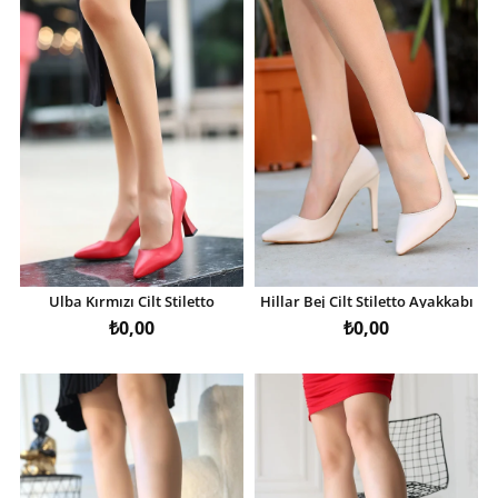
Ulba Kırmızı Cilt Stiletto
Hillar Bej Cilt Stiletto Ayakkabı
Ayakkabı
₺0,00
₺0,00