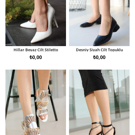
Hillar Beyaz Cilt Stiletto
Desniy Siyah Cilt Topuklu
Ayakkabı
Ayakkabı
₺0,00
₺0,00