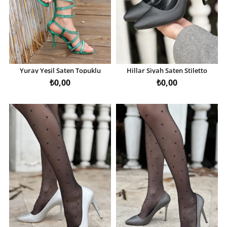
Yuray Yeşil Saten Topuklu
Hillar Siyah Saten Stiletto
Ayakkabı
Ayakkabı
₺0,00
₺0,00