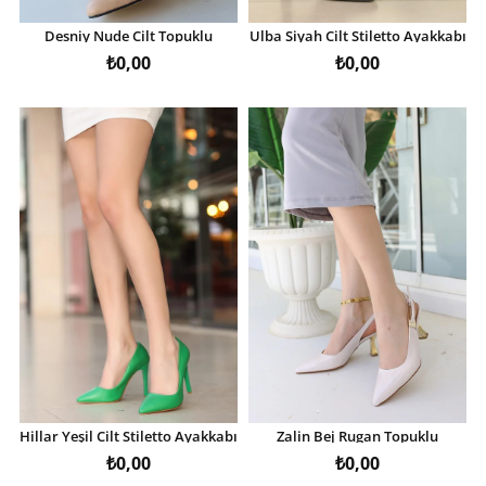
Desniy Nude Cilt Topuklu
Ulba Siyah Cilt Stiletto Ayakkabı
Ayakkabı
₺0,00
₺0,00
Hillar Yeşil Cilt Stiletto Ayakkabı
Zalin Bej Rugan Topuklu
Ayakkabı
₺0,00
₺0,00