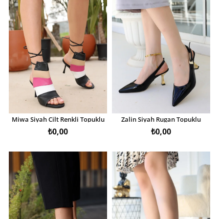
Miwa Siyah Cilt Renkli Topuklu
Zalin Siyah Rugan Topuklu
Ayakkabı
Ayakkabı
₺0,00
₺0,00