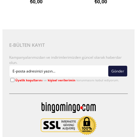
₺0,00
₺0,00
E-BÜLTEN KAYIT
Kampanyalarımızdan ve indirimlerimizden güncel olarak haberdar
olun.
Gönder
Üyelik koşullarını
ve
kişisel verilerimin
korunmasını kabul ediyorum.