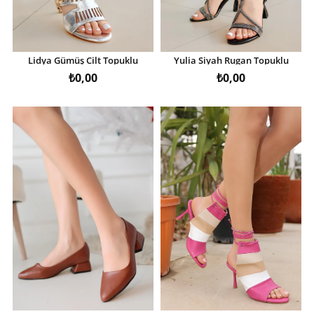
Lidya Gümüş Cilt Topuklu
Yulia Siyah Rugan Topuklu
Ayakkabı
Ayakkabı
₺0,00
₺0,00