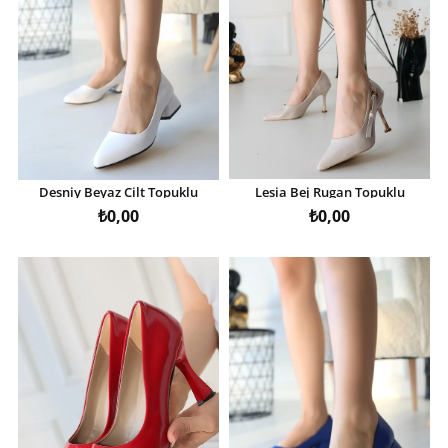
Desniy Beyaz Cilt Topuklu
Lesia Bej Rugan Topuklu
Ayakkabı
Ayakkabı
₺0,00
₺0,00