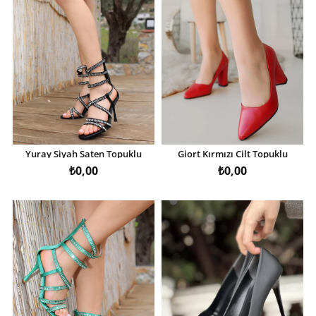
Yuray Siyah Saten Topuklu
Giort Kırmızı Cilt Topuklu
Ayakkabı
Ayakkabı
₺0,00
₺0,00