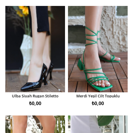
Ulba Siyah Rugan Stiletto
Merdi Yeşil Cilt Topuklu
Ayakkabı
Ayakkabı
₺0,00
₺0,00