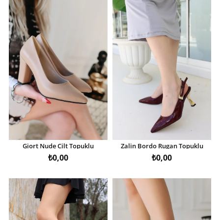
Giort Nude Cilt Topuklu
Zalin Bordo Rugan Topuklu
Ayakkabı
Ayakkabı
₺0,00
₺0,00