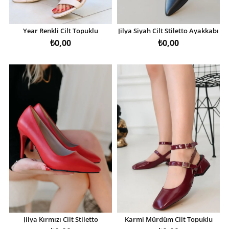
Year Renkli Cilt Topuklu
Jilya Siyah Cilt Stiletto Ayakkabı
Ayakkabı
₺0,00
₺0,00
Jilya Kırmızı Cilt Stiletto
Karmi Mürdüm Cilt Topuklu
Ayakkabı
Ayakkabı