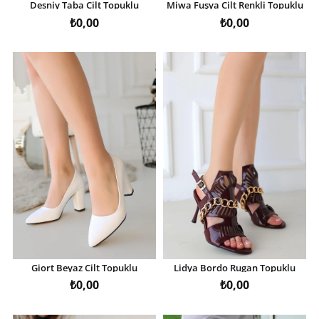
Desniy Taba Cilt Topuklu
Miwa Fuşya Cilt Renkli Topuklu
Ayakkabı
Ayakkabı
₺0,00
₺0,00
Giort Beyaz Cilt Topuklu
Lidya Bordo Rugan Topuklu
Ayakkabı
Ayakkabı
₺0,00
₺0,00