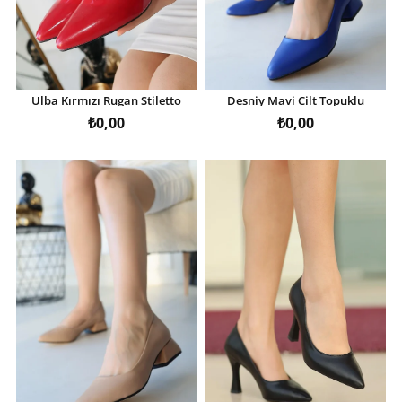
Ulba Kırmızı Rugan Stiletto
Desniy Mavi Cilt Topuklu
Ayakkabı
Ayakkabı
₺0,00
₺0,00