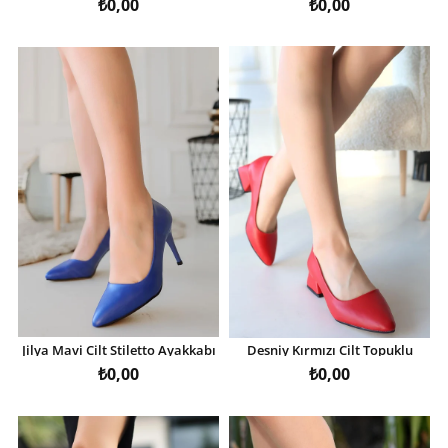
₺0,00
₺0,00
Jilya Mavi Cilt Stiletto Ayakkabı
Desniy Kırmızı Cilt Topuklu
Ayakkabı
₺0,00
₺0,00