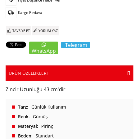
Fiyat Düşünce Haber Ver
Kargo Bedava
TAVSIYE ET
YORUM YAZ
Telegram
WhatsApp
ÜRÜN ÖZELLIKLERI
Zincir Uzunluğu 43 cm'dir
Tarz
Günlük Kullanım
Renk
Gümüş
Materyal
Pirinç
Beden
Standart