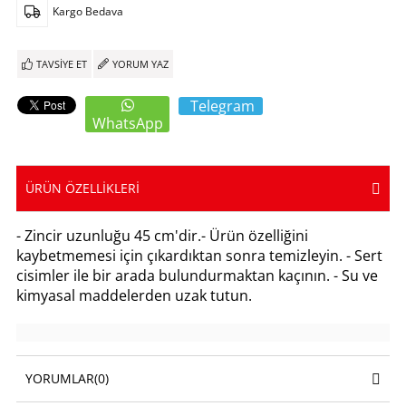
Kargo Bedava
TAVSIYE ET
YORUM YAZ
Telegram
WhatsApp
ÜRÜN ÖZELLIKLERI
- Zincir uzunluğu 45 cm'dir.- Ürün özelliğini
kaybetmemesi için çıkardıktan sonra temizleyin. - Sert
cisimler ile bir arada bulundurmaktan kaçının. - Su ve
kimyasal maddelerden uzak tutun.
YORUMLAR
(0)