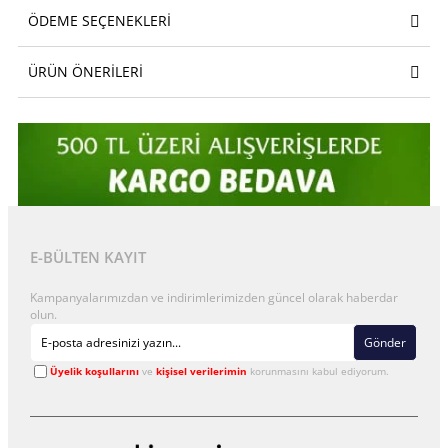
ÖDEME SEÇENEKLERI
ÜRÜN ÖNERILERI
E-BÜLTEN KAYIT
Kampanyalarımızdan ve indirimlerimizden güncel olarak haberdar
olun.
Gönder
Üyelik koşullarını
ve
kişisel verilerimin
korunmasını kabul ediyorum.