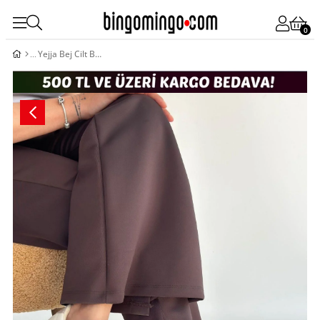
0
Yejja Bej Cilt Bağcıklı Spor Ayakkabı