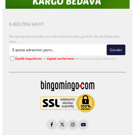
E-BÜLTEN KAYIT
Kampanyalarımızdan ve indirimlerimizden güncel olarak haberdar
olun.
Gönder
Üyelik koşullarını
ve
kişisel verilerimin
korunmasını kabul ediyorum.