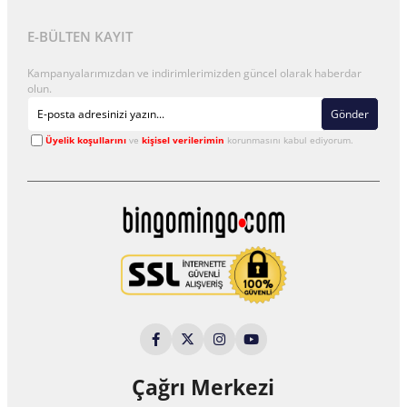
E-BÜLTEN KAYIT
Kampanyalarımızdan ve indirimlerimizden güncel olarak haberdar
olun.
Gönder
Üyelik koşullarını
ve
kişisel verilerimin
korunmasını kabul ediyorum.
Çağrı Merkezi