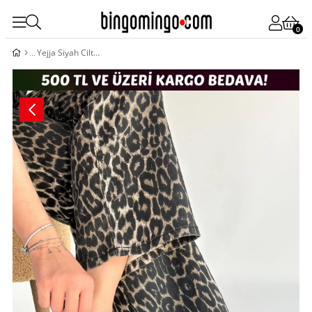
0
Yejja Siyah Cilt Bağcıklı Spor Ayakkabı